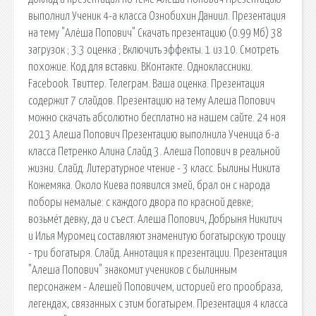
выполнил Ученик 4-а класса Ознобихин Даниил. Презентация
на тему "Алёша Попович" Скачать презентацию (0.99 Мб) 38
загрузок ; 3.3 оценка ; Включить эффекты. 1 из 10. Смотреть
похожие. Код для вставки. ВКонтакте. Одноклассники.
Facebook. Твиттер. Телеграм. Ваша оценка. Презентация
содержит 7 слайдов. Презентацию на тему Алеша Попович
можно скачать абсолютно бесплатно на нашем сайте. 24 ноя
2013 Алеша Попович Презентацию выполнила Ученица 6-а
класса Петренко Алина Слайд 3. Алеша Попович в реальной
жизни. Слайд. Литературное чтение - 3 класс. Былины Никита
Кожемяка. Около Киева появился змей, брал он с народа
поборы немалые: с каждого двора по красной девке;
возьмёт девку, да и съест. Алеша Попович, Добрыня Никитич
и Илья Муромец составляют знаменитую богатырскую троицу
- три богатыря. Слайд. Аннотация к презентации. Презентация
"Алеша Попович" знакомит учеников с былинным
персонажем - Алешей Поповичем, историей его прообраза,
легендах, связанных с этим богатырем. Презентация 4 класса