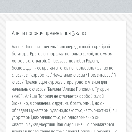
Алеша попович презентация 3 класс
Алеша Попович – веселый, жизнерадостный и храбрый
богатырь. Врагов он поражал не только силой, но и умом,
хитростью, отвагой. Он беззаветно любит Родину,
беспощаден к ее врагам и готов пожертвовать жизнью во
спасение. Разработки / Начальные классы / Презентации / 3
класс / Презентация к уроку литературного чтения для
начальных классов "Былина "Алеша Попович и Тугарин
змей"". Алёша Попович не отличается особой силой
(конечно, в сравнении с другими богатырями), но он
обладает мужеством, удалью,ловкостью,настырностью (или
упорством),находчивостью, но одновременно он
хвастлив,лукав,увертлив. Вашему вниманию предлагается
доклад и презентация по теме Алеша Попович Презентацию