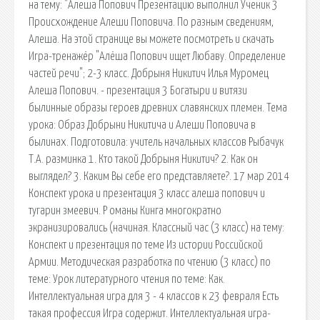
на тему: "Алеша Попович Презентацию выполнил Ученик 3
Происхождение Алеши Поповича. По разным сведениям,
Алеша. На этой странице вы можете посмотреть и скачать
Игра-тренажёр "Алёша Попович ищет Любаву. Определение
частей речи"; 2-3 класс. Добрыня Никитич Илья Муромец
Алеша Попович. - презентация 3 Богатыри и витязи
былинные образы героев древних славянских племен. Тема
урока: Образ Добрыни Никитича и Алеши Поповича в
былинах. Подготовила: учитель начальных классов Рыбачук
Т.А. разминка 1. Кто такой Добрыня Никитич? 2. Как он
выглядел? 3. Каким Вы себе его представляете?. 17 мар 2014
Конспект урока и презентация 3 класс алеша попович и
тугарин змеевич. Р оманы Кинга многократно
экранизировались (начиная. Классный час (3 класс) на тему:
Конспект и презентация по теме Из истории Российской
Армии. Методическая разработка по чтению (3 класс) по
теме: Урок литературного чтения по теме: Как.
Интеллектуальная игра для 3 - 4 классов к 23 февраля Есть
такая профессия Игра содержит. Интеллектуальная игра-