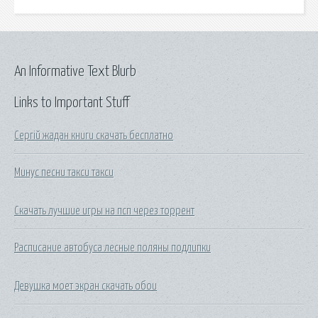
An Informative Text Blurb
Links to Important Stuff
Сергій жадан книги скачать бесплатно
Минус песни такси такси
Скачать лучшие игры на псп через торрент
Расписание автобуса лесные поляны подлипки
Девушка моет экран скачать обои