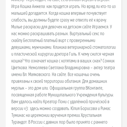
Игра Кошка Анжела: как придется играть. Но вряд ли кто-то из
малышей догадается. Когда кошка впервые почувствует
слабость, вы должны будете сразу же отвезти её к врачу.
Милые раскраски для девочек на детском сайте Играемся. У
нас можно раскрашивать разных. Виртуальный секс по
скайпу.Бесплатный платный вирт с проверенными
девушками, мужчинами. Клиника ветеринарной стоматологии
и пластической хирургии доктора Гиль. К чему снится черная
кошка? Что означает кошка с котятами в ваших снах? Сонник
Цветкова. Немоляева Светлана Владимировна – актер театра
имени Вл. Маяковского. На сайте. Все кошачьи очень
привязаны к своей территории обитания. Для домашних
мурлык – это дом или. Официальная группа ВКонтакте,
посвященная работе Муниципального Учреждения Культуры.
Вам удалось найти Креатор Пони с удалённой причёской в
версии v3: здесь можно создавать. Юлия Борисова и Римас
Туминас на церемонии вручения премии Хрустальная
Турандот. В России с давних пор было принято с раннего