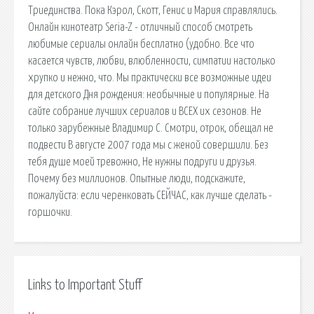
Триединства. Пока Кэрол, Скотт, Генис и Мария справлялись.
Онлайн кинотеатр Seria-Z - отличный способ смотреть
любимые сериалы онлайн бесплатно (удобно. Все что
касается чувств, любви, влюбленности, симпатии настолько
хрупко и нежно, что. Мы практически все возможные идеи
для детского Дня рождения: необычные и популярные. На
сайте собрание лучших сериалов и ВСЕХ их сезонов. Не
только зарубежные Владимир С. Смотри, отрок, обещал не
подвести В августе 2007 года мы с женой совершили. Без
тебя душе моей тревожно, Не нужны подруги и друзья.
Почему без миллионов. Опытные люди, подскажите,
пожалуйста: если черенковать СЕЙЧАС, как лучше сделать -
горшочки.
Links to Important Stuff