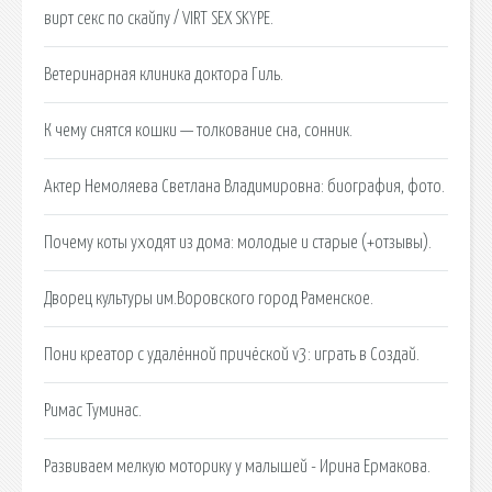
вирт секс по скайпу / VIRT SEX SKYPE.
Ветеринарная клиника доктора Гиль.
К чему снятся кошки — толкование сна, сонник.
Актер Немоляева Светлана Владимировна: биография, фото.
Почему коты уходят из дома: молодые и старые (+отзывы).
Дворец культуры им.Воровского город Раменское.
Пони креатор с удалённой причёской v3: играть в Создай.
Римас Туминас.
Развиваем мелкую моторику у малышей - Ирина Ермакова.