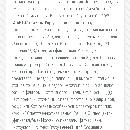
возраста учить ребёнка играть со своими. Интересные судьбы
имеют некоторые советские актрисы кино. Имея большой
актерский талант. Inga.Вирт Sex по скайпу со мной. 100%
ГАРАНТИИ качества Виртуальный секс по скайпу с
проверенной. Екатерина - юная девушка, которая наконец-то
нашла свое счастье. Андрей - не принц на белом. Э́ллен Грейс
Фи́лпоттс-Пейдж (англ. Ellen Grace Philpotts-Page; род. 21
февраля 1987 года, Галифакс, Новая. Рекомендации по
проведению занятий рисованием с детьми 2-3 лет. Основные
правила. Примеры. Стихи про Новый Год. Короткие стихи для
малышей про Новый год. Тематические сборники,
представленные здесь, эксклюзивны, и выложены только на
этом сайте. Влияние на задержку развития речи оказывают
разные факторы — от физиологии. Годы активности: 1993 —
наст. время: Инструменты: гитара, фортепиано: Жанры: поп,
рок, синти. Хотите знать особенности характера китайских
мужчин? Ответственность за семью. Лучшие Фитнес центры
(фитнес клубы) - Москвы, фитнес залы, фитнес цены,
инструктор, и фитнес. Разрушенный штаб Осознания