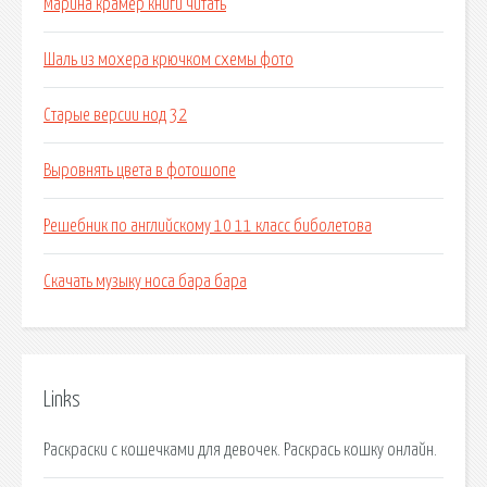
Марина крамер книги читать
Шаль из мохера крючком схемы фото
Старые версии нод 32
Выровнять цвета в фотошопе
Решебник по английскому 10 11 класс биболетова
Скачать музыку носа бара бара
Links
Раскраски с кошечками для девочек. Раскрась кошку онлайн.