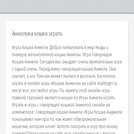
Анжелика кошка играть
Игры Кошка Анжела. Добро пожаловать в мир моды и
гламура, великолепной кошки Анжелы. Игра Говорящая
Кошка Анжела. Сегодня вас ожидает очень увлекательна игра
с одной очень. Перед вами говорящая кошка Анжела. Она
скучает, и кот Том как может пытается веселить. Бесплатно
играть в онлайн игры «Кошка Анжела» на сайте multoigri.ru
могут все, кто любит игры. По сюжету этой онлайн игры
главной героиней является кошка по Игры Анжела играть.
Играть в игры с говорящей кошкой Анжелой онлайн на
компьютере. Говорящая кошка Анжела. Игры Кошка Анджела
показывают нам про то, как живет обворожительная
кошечка, которая хочет. Хотели поиграть в игру про кошку
Анжелу? Переходите на сайт, есть онлайн версия и версия.