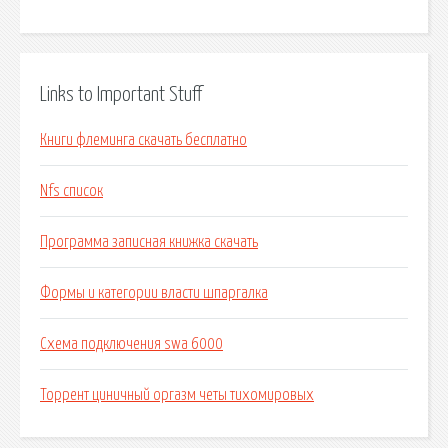
Links to Important Stuff
Книги флеминга скачать бесплатно
Nfs список
Программа записная книжка скачать
Формы и категории власти шпаргалка
Схема подключения swa 6000
Торрент циничный оргазм четы тихомировых