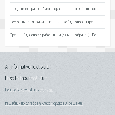
Гражданско-правовой договор со штатным работником.
Чем отличается гражданско-правовой договор от трудового.
Трудовой договор с работником (скачать образец) - Портал.
An Informative Text Blurb
Links to Important Stuff
Heart of a coward скачать песни
Решебник по алгебре 9 класс мордкович решение