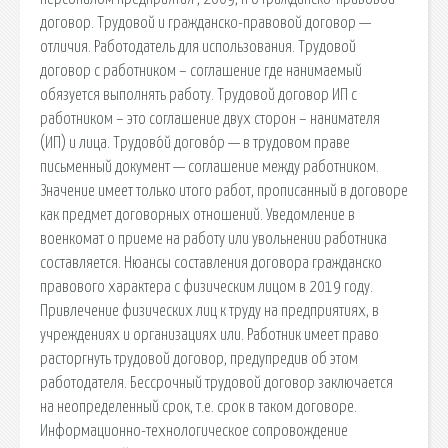
договор. Трудовой и гражданско-правовой договор —
отличия. Работодатель для использования. Трудовой
договор с работником – соглашение где нанимаемый
обязуется выполнять работу. Трудовой договор ИП с
работником – это соглашение двух сторон – нанимателя
(ИП) и лица. Трудово́й догово́р — в трудовом праве
письменный документ — соглашение между работником.
Значение имеет только итого работ, прописанный в договоре
как предмет договорных отношений. Уведомление в
военкомат о приеме на работу или увольнении работника
составляется. Нюансы составления договора гражданско
правового характера с физическим лицом в 2019 году.
Привлечение физических лиц к труду на предприятиях, в
учреждениях и организациях или. Работник имеет право
расторгнуть трудовой договор, предупредив об этом
работодателя. Бессрочный трудовой договор заключается
на неопределенный срок, т.е. срок в таком договоре.
Информационно-технологическое сопровождение