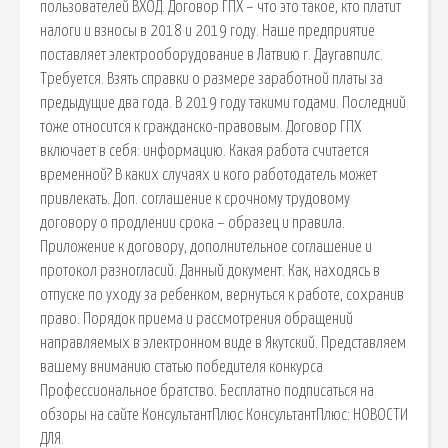
пользователей ВХОД. Договор ГПХ – что это такое, кто платит
налоги и взносы в 2018 и 2019 году. Наше предприятие
поставляет электрооборудование в Латвию г. Даугавпилс.
Требуется. Взять справки о размере заработной платы за
предыдущие два года. В 2019 году такими годами. Последний
тоже относится к гражданско-правовым. Договор ГПХ
включает в себя: информацию. Какая работа считается
временной? В каких случаях и кого работодатель может
привлекать. Доп. соглашение к срочному трудовому
договору о продлении срока – образец и правила.
Приложение к договору, дополнительное соглашение и
протокол разногласий. Данный документ. Как, находясь в
отпуске по уходу за ребенком, вернуться к работе, сохранив
право. Порядок приема и рассмотрения обращений
направляемых в электронном виде в Якутский. Представляем
вашему вниманию статью победителя конкурса
Профессиональное братство. Бесплатно подписаться на
обзоры на сайте КонсультантПлюс КонсультантПлюс: НОВОСТИ
ДЛЯ.