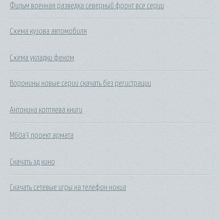
Фильм военная разведка северный фронт все серии
Схема кузова автомобиля
Схема укладки феном
Воронины новые серии скачать без регистрации
Антонина коптяева книги
М60а3 проект армата
Скачать зд кино
Скачать сетевые игры на телефон нокиа