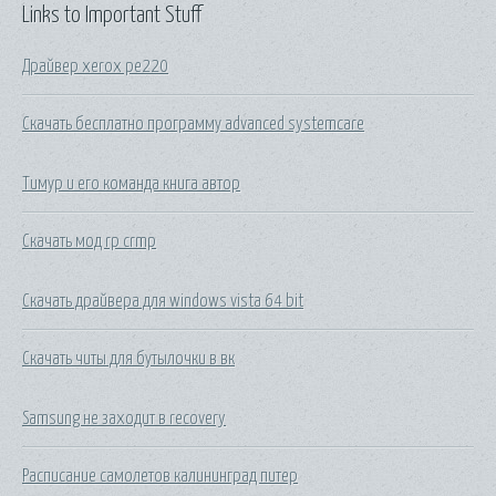
Links to Important Stuff
Драйвер xerox pe220
Скачать бесплатно программу advanced systemcare
Тимур и его команда книга автор
Скачать мод rp crmp
Скачать драйвера для windows vista 64 bit
Скачать читы для бутылочки в вк
Samsung не заходит в recovery
Расписание самолетов калининград питер