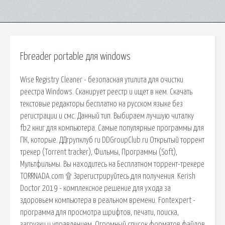
Fbreader portable для windows
Wise Registry Cleaner - безопасная утилита для очистки
реестра Windows. Сканирует реестр и ищет в нем. Скачать
текстовые редакторы бесплатно на русском языке без
регистрации и смс. Данный тип. Выбираем лучшую читалку
fb2 книг для компьютера. Самые популярные программы для
ПК, которые. ДДгрупклуб ru DDGroupClub.ru Открытый торрент
трекер (Torrent tracker), Фильмы, Программы (Soft),
Мультфильмы. Вы находитесь на Бесплатном торрент-трекере
TORRNADA.com ۩ Зарегистрируйтесь для получения. Kerish
Doctor 2019 - комплексное решение для ухода за
здоровьем компьютера в реальном времени. Fontexpert -
программа для просмотра шрифтов, печати, поиска,
загрузки и управлением. Огромный список форматов файлов