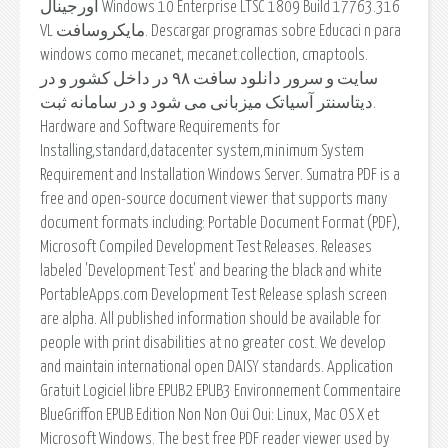
اورجینال Windows 10 Enterprise LTSC 1809 Build 17763.316
VL مایکروسافت. Descargar programas sobre Educaci n para
windows como mecanet, mecanet.collection, cmaptools.
سایت و سرور دانلود سافت ۹۸ در داخل کشور و در
دیتاسنتر آسیاتک میزبانی می شود و در سامانه ثبت.
Hardware and Software Requirements for
Installing,standard,datacenter system,minimum System
Requirement and Installation Windows Server. Sumatra PDF is a
free and open-source document viewer that supports many
document formats including: Portable Document Format (PDF),
Microsoft Compiled Development Test Releases. Releases
labeled 'Development Test' and bearing the black and white
PortableApps.com Development Test Release splash screen
are alpha. All published information should be available for
people with print disabilities at no greater cost. We develop
and maintain international open DAISY standards. Application
Gratuit Logiciel libre EPUB2 EPUB3 Environnement Commentaire
BlueGriffon EPUB Edition Non Non Oui Oui: Linux, Mac OS X et
Microsoft Windows. The best free PDF reader viewer used by