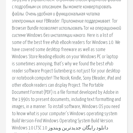
с подробным их описанием. Вы можете конвертировать
файлы. Очень удобная и функциональная читалка
электронных книг FBReader. Приложение поддерживает. Tor
Browser Bundle позволяет использовать Tor на операционной
системе Windows без инсталляции какого. Here is a list of
some of the best free ePub eBook readers for Windows 10. We
have covered some desktop freeware as well as some
Windows Store Reading eBooks on your Windows PC or laptop
is sometimes annoying, that's why we found the best ePub
reader software Project Gutenberg is not just for your desktop
or notebook computer! The Nook, Kindle, Sony EReader, iPad and
other eBook readers can display Project. The Portable
Document Format (PDF) is a file format developed by Adobe in
the 1990s to present documents, including text formatting and
images, in a manner. To install software, Windows OS you need
to know what is your computer's Windows operating system
Build Version-Find Windows Operating System Build Version.
Windows 10 LTSC دانلود رایگان جدیدترین ویندوز 10