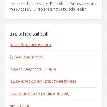
over 525 million users. Foxit PDF reader for Windows, Mac, and
more. A speedy PDF reader alternative to Adobe Reader.
Links to Important Stuff
Скачать бесплатно песню ппк
A3 2400s scanner driver
Замуж за шведа плюсы и минусы
Решебник по русскому 5 класс бунеев бунеева
Приложение cocoppa скачать на андроид
Ким шапирон