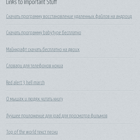
Links to Important Stuff
Скачать программу восстановление удаленных файлов на андроид
Скачать программу babytype бесплатно
Майнкрафт скачать бесплатно на двоих
Словари для телефонов нокиа
Red alert 3 hell march
О мышах и людях читать книгу
Лучшее приложение для ipad для просмотра фильмов
Top of the world текст песни