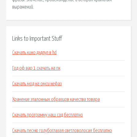
выражений.
Links to Important Stuff
Скачать кино дэдпул в hd
Год оф вар 1 скачать на пк
Скачать мод на омси нефаз
Хранение эталонных образцов качества товара
Скачать программу наш сад бесплатно
Скачать песню голубоглазая светловолосая бесплатно