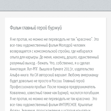
Фильм главный герой буржуй
Я не против, но можно же переводить не так "красочно". Это
все-таки художественный фильм Молодой человек
возвращается с комсомольской стройки, где набирался
опыта для карьеры. До меня, наконец, дошло, единственный
разумный выход - бежать. Что, собственно, я и сделал.
Аннотация: Лит-РПГ. Вышла в бумаге 2013г, издательство
Альфа-книга. На СИ авторский вариант. Любому американцу
будет довольно не просто в России. Главный герой
Профессионала прибыл. После пожара предприниматель
Коваленко, известный также как Буржуй, числится погибшим.
Я не против, но можно же переводить не так красочно . Это
все-таки художественный фильм ИНТЕРЕСНОЕ. Крылатые
фразы. Значение, происхождение и история крылатых