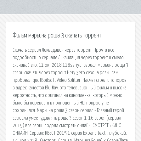
Фильм марьина роща 3 скачать торрент
Скачать сериал Ликвидация через торрент: Прочти все
подробности о сериале Ликвидация через торрент и смело
скачивай его. 11 окт 2018 118seriya. сериал марьина роща 3
сезон скачать через торрент Нету 3его сезона резки сам
пробовал quotBoilsoft Video Splitter. Насчет стрел и топоров
в адрес качества Blu-Ray: это телевизионный фильм и высока
вероятность, что оригинал на кинопленке, который можно
было бы перевести в полноценный HD, попросту не
сохранился. Марьина роща 3 сезон сериал - Главный герой
сериала умеет удивлять роща 3 сезон 1-16 серия (сериал
2019) все серии подряд смотреть онлайн. СМОТРЕТЬ КИНО
ОНЛАЙН! Сериал: КВЕСТ 2015 1 серия Expand text… глубокий.
14 июл 2018 . Смотреть Сериал "Марьина Роща" 3 Сезон/Дата