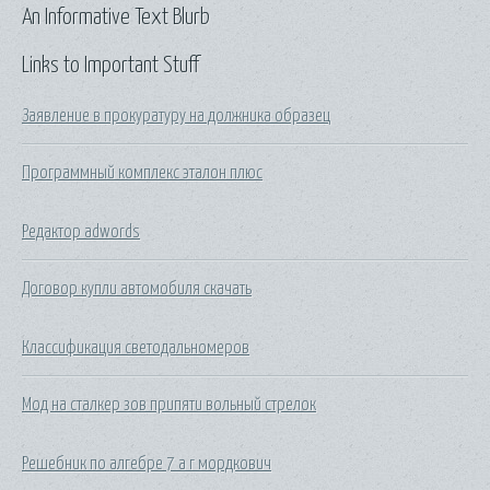
An Informative Text Blurb
Links to Important Stuff
Заявление в прокуратуру на должника образец
Программный комплекс эталон плюс
Редактор adwords
Договор купли автомобиля скачать
Классификация светодальномеров
Мод на сталкер зов припяти вольный стрелок
Решебник по алгебре 7 а г мордкович