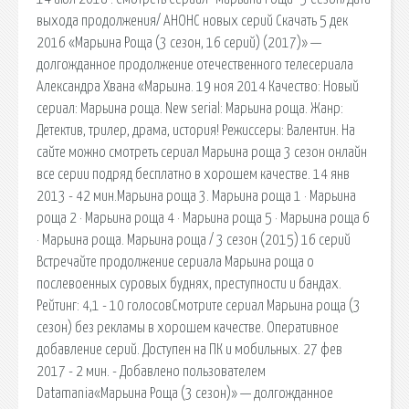
выхода продолжения/ АНОНС новых серий Скачать 5 дек
2016 «Марьина Роща (3 сезон, 16 серий) (2017)» —
долгожданное продолжение отечественного телесериала
Александра Хвана «Марьина. 19 ноя 2014 Качество: Новый
сериал: Марьина роща. New serial: Марьина роща. Жанр:
Детектив, трилер, драма, история! Режиссеры: Валентин. На
сайте можно смотреть сериал Марьина роща 3 сезон онлайн
все серии подряд бесплатно в хорошем качестве. 14 янв
2013 - 42 мин.Марьина роща 3. Марьина роща 1 · Марьина
роща 2 · Марьина роща 4 · Марьина роща 5 · Марьина роща 6
· Марьина роща. Марьина роща / 3 сезон (2015) 16 серий
Встречайте продолжение сериала Марьина роща о
послевоенных суровых буднях, преступности и бандах.
Рейтинг: 4,1 - 10 голосовСмотрите сериал Марьина роща (3
сезон) без рекламы в хорошем качестве. Оперативное
добавление серий. Доступен на ПК и мобильных. 27 фев
2017 - 2 мин. - Добавлено пользователем
Datamania«Марьина Роща (3 сезон)» — долгожданное