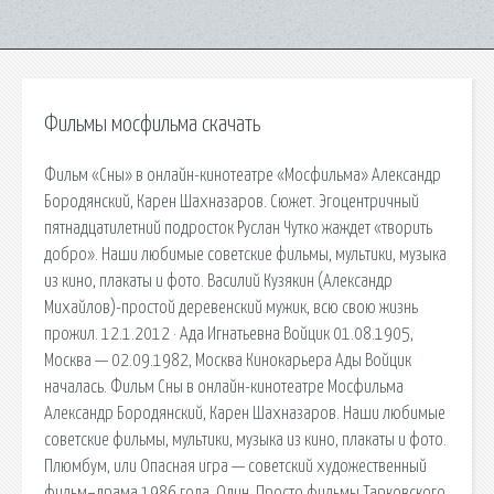
Фильмы мосфильма скачать
Фильм «Сны» в онлайн-кинотеатре «Мосфильма» Александр
Бородянский, Карен Шахназаров. Сюжет. Эгоцентричный
пятнадцатилетний подросток Руслан Чутко жаждет «творить
добро». Наши любимые советские фильмы, мультики, музыка
из кино, плакаты и фото. Василий Кузякин (Александр
Михайлов)-простой деревенский мужик, всю свою жизнь
прожил. 12.1.2012 · Ада Игнатьевна Войцик 01.08.1905,
Москва — 02.09.1982, Москва Кинокарьера Ады Войцик
началась. Фильм Сны в онлайн-кинотеатре Мосфильма
Александр Бородянский, Карен Шахназаров. Наши любимые
советские фильмы, мультики, музыка из кино, плакаты и фото.
Плюмбум, или Опасная игра — советский художественный
фильм−драма 1986 года. Один. Просто фильмы Тарковского