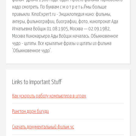
надо смотреть. По буквам с м о т р е т ь //мы больше
привыкли. KinoExpert.ru - Энциклопедия кино: фильмы,
актеры, фильмографии, биографии, фото, кинопрокат Ада
Игнатьевна Войцик 01.08.1905, Москва — 02.09.1982,
Москва Кинокарьера Ады Войцик началась. Обыкновенное
чудо - цитаты. Все крылатые фразы и цитаты из фильма
'Обыкновенное чудо'.
Links to Important Stuff
Как ускорить работу компьютера в играх
Рингтон дорн бигуди
Скачать документальный фильм чс