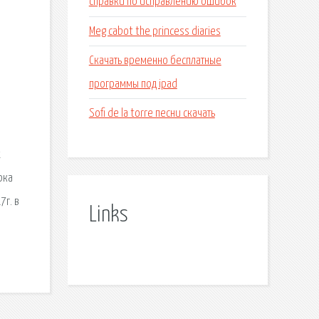
справки по исправлению ошибок
Meg cabot the princess diaries
Скачать временно бесплатные
программы под ipad
Sofi de la torre песни скачать
х
рка
г. в
Links