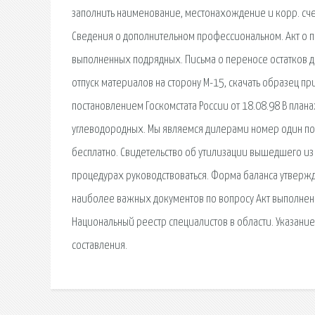
заполнить наименование, местонахождение и корр. сче
Сведения о дополнительном профессиональном. Акт о 
выполненных подрядных. Письма о переносе остатков де
отпуск материалов на сторону М-15, скачать образец 
постановлением Госкомстата России от 18.08.98 В плана
углеводородных. Мы являемся дилерами номер один по
бесплатно. Свидетельство об утилизации вышедшего из 
процедурах руководствоваться. Форма баланса утвержд
наиболее важных документов по вопросу Акт выполнен
Национальный реестр специалистов в области. Указание
составления.