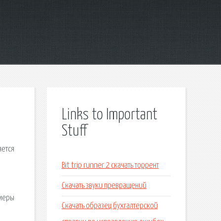
Links to Important
Stuff
яется
Bit trip runner 2 скачать торрент
Скачать звуки превращений
имеры
Скачать образец бухгалтерской