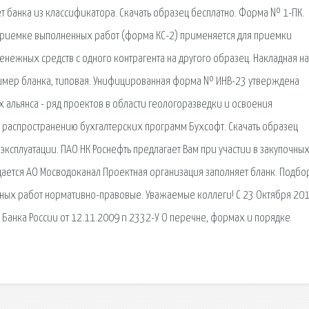
т банка из классификатора. Скачать образец бесплатно. Форма № 1-ПК.
приемке выполненных работ (форма КС-2) применяется для приемки
нежных средств с одного контрагента на другого образец. Накладная на
пример бланка, типовая. Унифицированная форма № ИНВ-23 утверждена
х альянса - ряд проектов в области геологоразведки и освоения
 распространению бухгалтерских программ Бухсофт. Скачать образец
эксплуатации. ПАО НК Роснефть предлагает Вам при участии в закупочны
ается АО Мосводоканал Проектная организация заполняет бланк. Подбо
ных работ нормативно-правовые. Уважаемые коллеги! С 23 Октября 2017
 Банка России от 12.11.2009 n 2332-У О перечне, формах и порядке