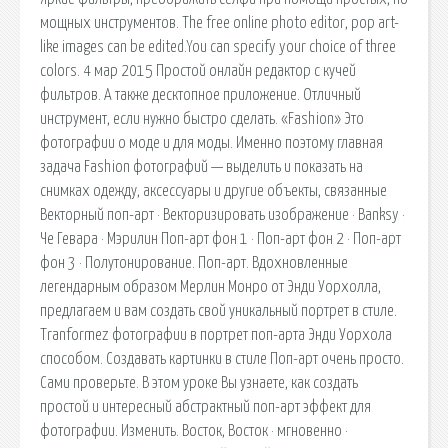
мощных инструментов. The free online photo editor, pop art-
like images can be edited.You can specify your choice of three
colors. 4 мар 2015 Простой онлайн редактор с кучей
фильтров. А также десктопное приложение. Отличный
инструмент, если нужно быстро сделать. «Fashion» Это
фотографии о моде и для моды. Именно поэтому главная
задача Fashion фотографий — выделить и показать на
снимках одежду, аксессуары и другие объекты, связанные
Векторный поп-арт · Векторизировать изображение · Banksy ·
Че Гевара · Мэрилин Поп-арт фон 1 · Поп-арт фон 2 · Поп-арт
фон 3 · Полутонирование. Поп-арт. Вдохновленные
легендарным образом Мерлин Монро от Энди Уорхолла,
предлагаем и вам создать свой уникальный портрет в стиле.
Tranformez фотографии в портрет поп-арта Энди Уорхола
способом. Cоздавать картинки в стиле Поп-арт очень просто.
Сами проверьте. В этом уроке Вы узнаете, как создать
простой и интересный абстрактный поп-арт эффект для
фотографии. Изменить. Восток, Восток · мгновенно ·