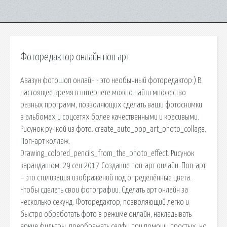
Фоторедактор онлайн поп арт
Авазун фотошоп онлайн - это необычный фоторедактор:) В
настоящее время в интернете можно найти множество
разных программ, позволяющих сделать ваши фотоснимки
в альбомах и соцсетях более качественными и красивыми.
Рисунок ручкой из фото. create_auto_pop_art_photo_collage.
Поп-арт коллаж.
Drawing_colored_pencils_from_the_photo_effect. Рисунок
карандашом. 29 сен 2017 Создание поп-арт онлайн. Поп-арт
– это стилизация изображений под определённые цвета.
Чтобы сделать свои фотографии. Сделать арт онлайн за
несколько секунд. Фоторедактор, позволяющий легко и
быстро обработать фото в режиме онлайн, накладывать
яркие фильтры, преображать селфи при помощи простых, но