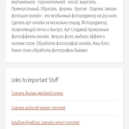
вертикальное · горизонтальной · косой. вырезать,
Прямоугольный, Обрезать · формы · бритая · Отделка. Авазун
фотошоп онлайн - это необычный фоторедактор на русском.
Сделать арт онлайн за несколько секунд. Фоторедактор,
позволяющий легко и быстро. Арт Создавай прикольные
фотоэффекты онлайн. Загрузи фото, выбери эффект и
коллаж готов. Обработка фотографий онлайн; Наш блог;
Какие стили обработки фотографии бывают.
Links to Important Stuff
Скачать фильм двойной копец
Скачать autocad viewer торрент
Альбом бумбокс скачать через торрент