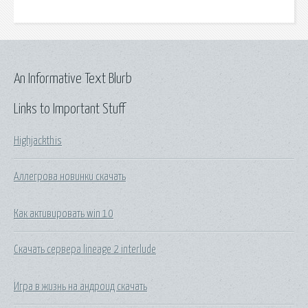
An Informative Text Blurb
Links to Important Stuff
Highjackthis
Аллегрова новинки скачать
Как активировать win 10
Скачать сервера lineage 2 interlude
Игра в жизнь на андроид скачать