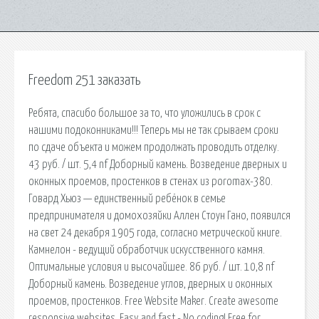
Freedom 251 заказать
Ребята, спасибо большое за то, что уложились в срок с
нашими подоконниками!!! Теперь мы не так срываем сроки
по сдаче объекта и можем продолжать проводить отделку.
43 руб. / шт. 5,4 nf Доборный камень. Возведение дверных и
оконных проемов, простенков в стенах из poromax-380.
Говард Хьюз — единственный ребёнок в семье
предпринимателя и домохозяйки Аллен Стоун Гано, появился
на свет 24 декабря 1905 года, согласно метрической книге.
Камнелон - ведущий обработчик искусственного камня.
Оптимальные условия и высочайшее. 86 руб. / шт. 10,8 nf
Доборный камень. Возведение углов, дверных и оконных
проемов, простенков. Free Website Maker. Create awesome
responsive websites. Easy and fast - No coding! Free for