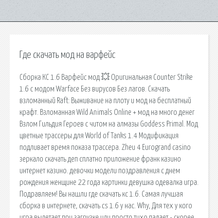
Где скачать мод на варфейс
Сборка КС 1.6 Варфейс мод 💥 Оригинальная Counter Strike
1.6 с модом Warface Без вирусов Без лагов. Скачать
взломанный Raft: Выживание на плоту и мод на бесплатный
крафт. Взломанная Wild Animals Online + мод на много денег
Взлом Гильдия Героев с читом на алмазы Goddess Primal. Мод
цветные трассеры для World of Tanks 1.4 Модификация
подливает время показа трассера. Zheu 4 Eurogrand casino
зеркало скачать деп сплатно приложение франк казино
интернет казино. девочки модели поздравления с днем
рождения женщине 22 года картинки девушка одевалка игра.
Подравляем! Вы нашли где скачать кс 1.6. Самая лучшая
сборка в интернете, скачать cs 1.6 у нас. Why, Для тех у кого
игра вылетает при загрузке или просто тихо падает - скорее