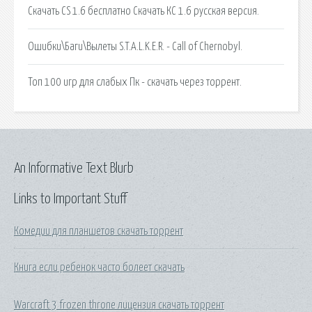
Скачать CS 1.6 бесплатно Скачать КС 1.6 русская версия.
Ошибки\Баги\Вылеты S.T.A.L.K.E.R. - Call of Chernobyl.
Топ 100 игр для слабых Пк - скачать через торрент.
An Informative Text Blurb
Links to Important Stuff
Комедии для планшетов скачать торрент
Книга если ребенок часто болеет скачать
Warcraft 3 frozen throne лицензия скачать торрент