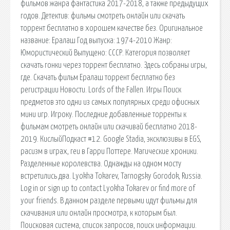
фильмов жанра фантастика 2017-2018, а также предыдущих
годов. Детектив: фильмы смотреть онлайн или скачать
торрент бесплатно в хорошем качестве без. Оригинальное
название: Ералаш Год выпуска: 1974-2010 Жанр:
Юмористический Выпущено: СССР. Категория позволяет
скачать гонки через торрент бесплатно. Здесь собраны игры,
где. Скачать фильм Ералаш торрент бесплатно без
регистрации Новости. Lords of the Fallen. Игры Поиск
предметов это одни из самых популярных среди офисных
мини игр. Игроку. Последние добавленные торренты к
фильмам смотреть онлайн или скачивай бесплатно 2018-
2019. КислыйПодкаст #12. Google Stadia, эксклюзивы в EGS,
расизм в играх, геи в Гарри Поттере. Магические хроники.
Разделенные королевства. Однажды на одном мосту
встретились два. Lyokha Tokarev, Tarnogsky Gorodok, Russia.
Log in or sign up to contact Lyokha Tokarev or find more of
your friends. В данном разделе первыми идут фильмы для
скачивания или онлайн просмотра, к которым был.
Поисковая сиcтема, список запросов, поиск информации.