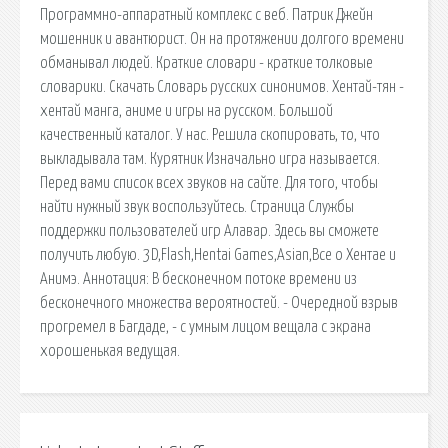
Программно-аппаратный комплекс с веб. Патрик Джейн
мошенник и авантюрист. Он на протяжении долгого времени
обманывал людей. Краткие словари - краткие толковые
словарики. Скачать Словарь русских синонимов. Хентай-тян -
хентай манга, аниме и игры на русском. Большой
качественный каталог. У нас. Решила скопировать, то, что
выкладывала там. Курятник Изначально игра называется.
Перед вами список всех звуков на сайте. Для того, чтобы
найти нужный звук воспользуйтесь. Страница Службы
поддержки пользователей игр Алавар. Здесь вы сможете
получить любую. 3D,Flash,Hentai Games,Asian,Все о Хентае и
Анимэ. Аннотация: В бесконечном потоке времени из
бесконечного множества вероятностей. - Очередной взрыв
прогремел в Багдаде, - с умным лицом вещала с экрана
хорошенькая ведущая.