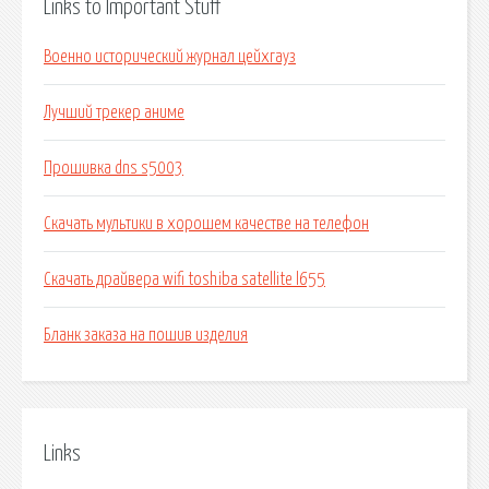
Links to Important Stuff
Военно исторический журнал цейхгауз
Лучший трекер аниме
Прошивка dns s5003
Скачать мультики в хорошем качестве на телефон
Скачать драйвера wifi toshiba satellite l655
Бланк заказа на пошив изделия
Links