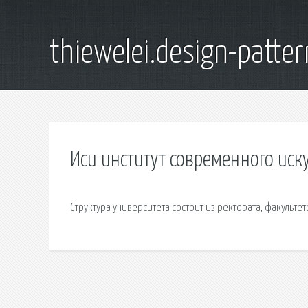
thiewelei.design-patter
Иси институт современного иск
Структура университета состоит из ректората, факульте