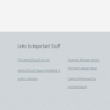
Links to Important Stuff
Гдз английский up up
Скачать фильм через
торрент нашествие
Английский язык кузовлев 2
класс скачать
Самостоятельность
презентация