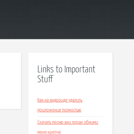
Links to Important
Stuff
Как на андроиде удалить
приложение полностью
Скачать песню ани лорак обними
меня крепче