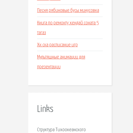
Песня рябиновые бусы минусовка
Книга по ремонту хендай соната 5
тагаз
Хк ска расписание игр
Мультяшные анимации для
презентации
Links
Структура Тихоокеанского