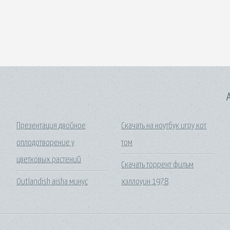
A
Презентация двойное
Скачать на ноутбук игру кот
оплодотворение у
том
цветковых растений
Скачать торрент фильм
Outlandish aisha минус
хэллоуин 1978