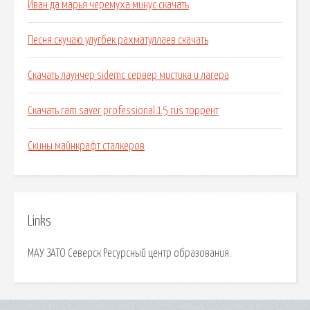
Иван да марья черемуха минус скачать
Песня скучаю улугбек рахматуллаев скачать
Скачать лаунчер sidemc сервер мистика и лагера
Скачать ram saver professional 15 rus торрент
Скины майнкрафт сталкеров
Links
МАУ ЗАТО Северск Ресурсный центр образования.