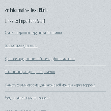
An Informative Text Blurb
Links to Important Stuff
Скачать картинки парусника бесплатно
Войковская дом книги
Краткое содержание таймлесс рубиновая книга
Текст песни раз два три варламов
Скачать фильм евромайдан черновой монтаж через торрент
Медный ангел скачать торрент