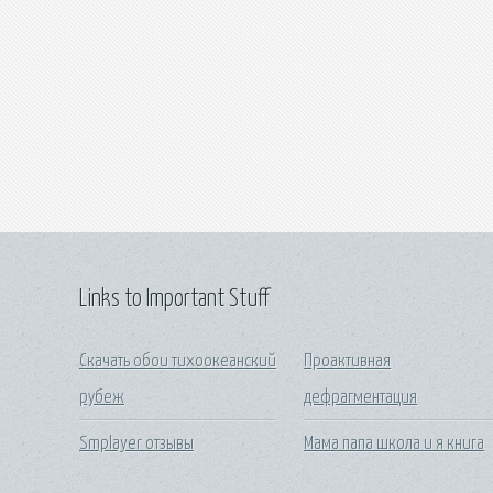
Links to Important Stuff
Скачать обои тихоокеанский
Проактивная
рубеж
дефрагментация
Smplayer отзывы
Мама папа школа и я книга