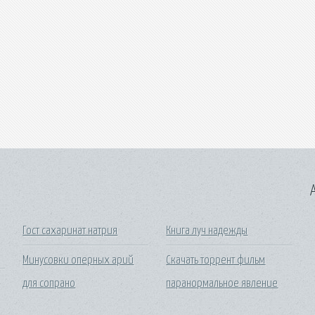
A
Гост сахаринат натрия
Книга луч надежды
Минусовки оперных арий
Скачать торрент фильм
для сопрано
паранормальное явление