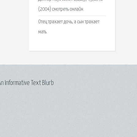
(2004) смотреть онлайн.
Отец трахает дочь, а сын трахает
мать.
n Informative Text Blurb