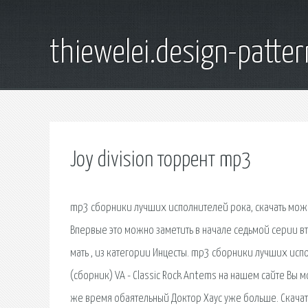
thiewelei.design-patter
Joy division торрент mp3
mp3 сборники лучших исполнителей рока, скачать можн
Впервые это можно заметить в начале седьмой серии вто
мать , из категории Инцесты. mp3 сборники лучших исп
(сборник) VA - Classic Rock Antems на нашем сайте Вы 
же время обаятельный Доктор Хаус уже больше. Скачать 