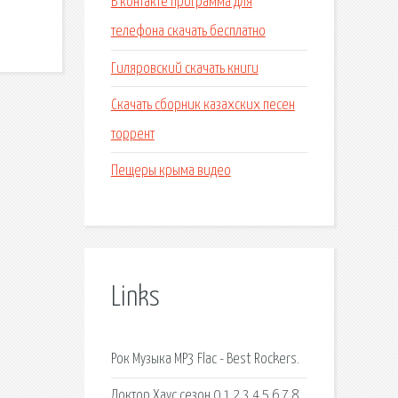
В контакте программа для
телефона скачать бесплатно
Гиляровский скачать книги
Скачать сборник казахских песен
торрент
Пещеры крыма видео
Links
Рок Музыка MP3 Flac - Best Rockers.
Доктор Хаус сезон 0,1,2,3,4,5,6,7,8