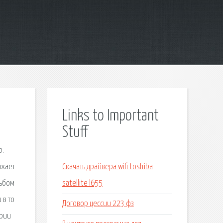
Links to Important
Stuff
b.
ахает
Скачать драйвера wifi toshiba
льбом
satellite l655
 в то
Договор цессии 223 фз
ории