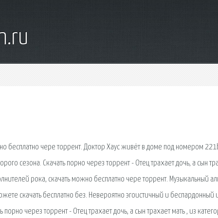
n.ru
о бесплатно чере торрент. Доктор Хаус живёт в доме под номером 221
рого сезона. Скачать порно через торрент - Отец трахает дочь, а сын тр
олнителей рока, скачать можно бесплатно чере торрент. Музыкальный а
можете скачать бесплатно без. Невероятно эгоистичный и беспардонный и
порно через торрент - Отец трахает дочь, а сын трахает мать , из катег