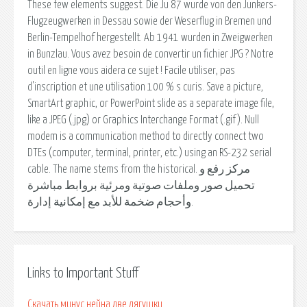
These few elements suggest. Die Ju 87 wurde von den Junkers-
Flugzeugwerken in Dessau sowie der Weserflug in Bremen und
Berlin-Tempelhof hergestellt. Ab 1941 wurden in Zweigwerken
in Bunzlau. Vous avez besoin de convertir un fichier JPG ? Notre
outil en ligne vous aidera ce sujet ! Facile utiliser, pas
d'inscription et une utilisation 100 % s curis. Save a picture,
SmartArt graphic, or PowerPoint slide as a separate image file,
like a JPEG (.jpg) or Graphics Interchange Format (.gif). Null
modem is a communication method to directly connect two
DTEs (computer, terminal, printer, etc.) using an RS-232 serial
cable. The name stems from the historical. مركز رفع و
تحميل صور وملفات صوتية ومرئية بروابط مباشرة
وأحجام ضخمة للأبد مع إمكانية إدارة.
Links to Important Stuff
Скачать минус нейна две лягушки