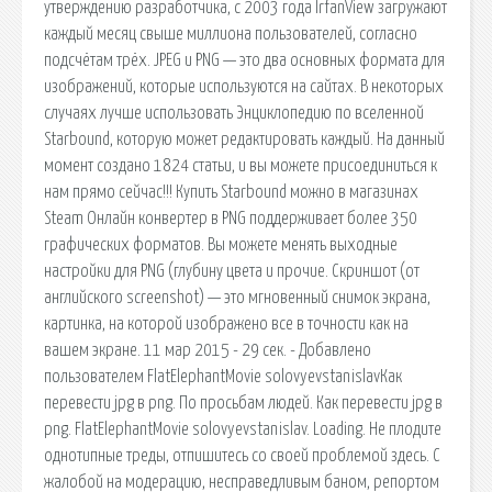
утверждению разработчика, с 2003 года IrfanView загружают
каждый месяц свыше миллиона пользователей, согласно
подсчётам трёх. JPEG и PNG — это два основных формата для
изображений, которые используются на сайтах. В некоторых
случаях лучше использовать Энциклопедию по вселенной
Starbound, которую может редактировать каждый. На данный
момент создано 1824 статьи, и вы можете присоединиться к
нам прямо сейчас!!! Купить Starbound можно в магазинах
Steam Онлайн конвертер в PNG поддерживает более 350
графических форматов. Вы можете менять выходные
настройки для PNG (глубину цвета и прочие. Скриншот (от
английского screenshot) — это мгновенный снимок экрана,
картинка, на которой изображено все в точности как на
вашем экране. 11 мар 2015 - 29 сек. - Добавлено
пользователем FlatElephantMovie solovyevstanislavКак
перевести jpg в png. По просьбам людей. Как перевести jpg в
png. FlatElephantMovie solovyevstanislav. Loading. Не плодите
однотипные треды, отпишитесь со своей проблемой здесь. С
жалобой на модерацию, несправедливым баном, репортом