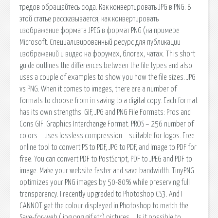
тредов обращайтесь сюда. Как конвертировать JPG в PNG. В
этой статье рассказывается, как конвертировать
изображение формата JPEG в формат PNG (на примере
Microsoft. Специализированный ресурс для публикации
изображений и видео на форумах, блогах, чатах. This short
guide outlines the differences between the file types and also
uses a couple of examples to show you how the file sizes. JPG
vs PNG. When it comes to images, there are a number of
formats to choose from in saving to a digital copy. Each format
has its own strengths. GIF, JPG and PNG File Formats: Pros and
Cons GIF: Graphics Interchange Format. PROS – 256 number of
colors – uses lossless compression – suitable for logos. Free
online tool to convert PS to PDF, JPG to PDF, and Image to PDF for
free. You can convert PDF to PostScript, PDF to JPEG and PDF to
image. Make your website faster and save bandwidth. TinyPNG
optimizes your PNG images by 50-80% while preserving full
transparency. I recently upgraded to Photoshop CS3. And I
CANNOT get the colour displayed in Photoshop to match the
Save-for-web (jpg,png,gif.etc) pictures…. Is it possible to