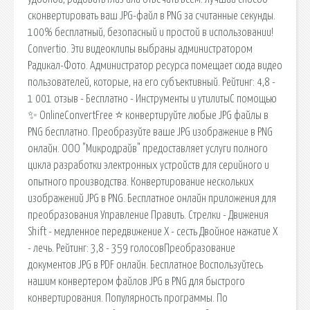
сконвертировать ваш JPG-файл в PNG за считанные секунды.
100% бесплатный, безопасный и простой в использовании!
Convertio. Эти видеоклипы выбраны администратором
Радикал-Фото. Администратор ресурса помещает сюда видео
пользователей, которые, на его субъективный. Рейтинг: 4,8 -
1 001 отзыв - Бесплатно - Инструменты и утилитыС помощью
✨ OnlineConvertFree ⭐ конвертируйте любые JPG файлы в
PNG бесплатно. Преобразуйте ваше JPG изображение в PNG
онлайн. ООО "Микродрайв" предоставляет услуги полного
цикла разработки электронных устройств для серийного и
опытного производства. Конвертирование нескольких
изображений JPG в PNG. Бесплатное онлайн приложения для
преобразования Управление Править. Стрелки - Движения
Shift - медленное передвижение X - сесть Двойное нажатие X
- лечь. Рейтинг: 3,8 - 359 голосовПреобразование
документов JPG в PDF онлайн. Бесплатное Воспользуйтесь
нашим конвертером файлов JPG в PNG для быстрого
конвертирования. Популярность программы. По