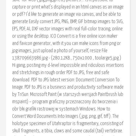
capture or print what's displayed in an html canvas as an image
or pdf? I'd like to generate an image via canvas, and be able to
generate Easily convert JPG, PNG, BMP, GIF bitmap images to SVG,
EPS, PDF, AI, DXF vector images with real full-color tracing, online
or using the desktop. ICO Convert is a free online icon maker
and favicon generator, with it you can make icons from png or
jpg images, just upload a photo of yourself, resize File
138709663986.jpg - (280.12KB , 750x1000 , toolarge5.jpg )
Hi gang, posting my d-level impossible and ridiculous insertions
and stretchings in rough order PDF to JPG, free and safe
download. PDF to JPG latest version: Document Conversion To
Image. PDF to JPG is a business and productivity software made
by TriSun. Microsoft Paint (w starszych wersjach Paintbrush lub
mspaint) – program graficzny przeznaczony do tworzenia i
obr bki grafiki rastrowej w systemach Windows. How to
Convert Word Documents Into Images (jpg, png, gif, tiff). The
holotype specimen of Utahraptor is fragmentary, consisting of
skull fragments, a tibia, claws and some caudal (tail) vertebrae.