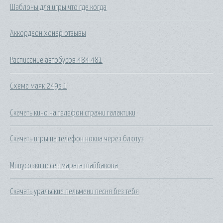
Шаблоны для игры что где когда
Аккордеон хонер отзывы
Расписание автобусов 484 481
Схема маяк 249s 1
Скачать кино на телефон стражи галактики
Скачать игры на телефон нокиа через блютуз
Минусовки песен марата шайбакова
Скачать уральские пельмени песня без тебя