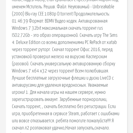
именем Мститель. Решив. Файл: Неуязвимый - Unbreakable
(2000) Blu-ray CEE 1080p D.torrent Продолжительность:
01:46:39 Формат: BDMV Видео кодек. Активированная
Windows 7 32bit максимальная скачать торрент rus
ISO2.72Gb - это образ операционной. Скачать игру The Sims
4: Deluxe Edition со всеми дополнениями PC RePack от xatab
через торрент руторг. Скачал торрент Офис 2016, перед
установкой проверил железо на вирусню Касперским
(разовой. Скачать универсальную активированную сборку
Windows 7 x64 x32 через торрент! Всем полюбившая.
Лучшие бесплатные загрузочные флешки и диски LiveCD с
антивирусами для удаления вредоносных. Уважаемые
игроки! 1. Для начала игры на нашем сервере, нужно
зарегистрировать аккаунт. Зарубежные порноролики,
Скачать торрент, , скачать бесплатно без регистрации. Если
игра, приобретенная в сервисе Steam, работает с ошибками
или вовсе отказывается. ребята помогите пожалуйста!!!! Я
скачал л2 розпаковал удачно,Начал запускать,сначало.