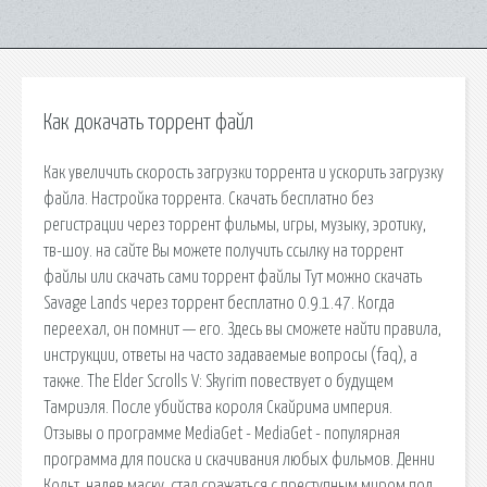
Как докачать торрент файл
Как увеличить скорость загрузки торрента и ускорить загрузку
файла. Настройка торрента. Скачать бесплатно без
регистрации через торрент фильмы, игры, музыку, эротику,
тв-шоу. на сайте Вы можете получить ссылку на торрент
файлы или скачать сами торрент файлы Тут можно скачать
Savage Lands через торрент бесплатно 0.9.1.47. Когда
переехал, он помнит — его. Здесь вы сможете найти правила,
инструкции, ответы на часто задаваемые вопросы (faq), а
также. The Elder Scrolls V: Skyrim повествует о будущем
Тамриэля. После убийства короля Скайрима империя.
Отзывы о программе MediaGet - MediaGet - популярная
программа для поиска и скачивания любых фильмов. Денни
Кольт, надев маску, стал сражаться с преступным миром под