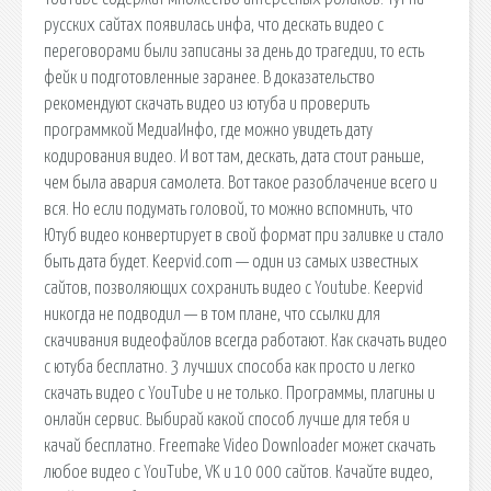
русских сайтах появилась инфа, что дескать видео с
переговорами были записаны за день до трагедии, то есть
фейк и подготовленные заранее. В доказательство
рекомендуют скачать видео из ютуба и проверить
программкой МедиаИнфо, где можно увидеть дату
кодирования видео. И вот там, дескать, дата стоит раньше,
чем была авария самолета. Вот такое разоблачение всего и
вся. Но если подумать головой, то можно вспомнить, что
Ютуб видео конвертирует в свой формат при заливке и стало
быть дата будет. Keepvid.com — один из самых известных
сайтов, позволяющих сохранить видео с Youtube. Keepvid
никогда не подводил — в том плане, что ссылки для
скачивания видеофайлов всегда работают. Как скачать видео
с ютуба бесплатно. 3 лучших способа как просто и легко
скачать видео с YouTube и не только. Программы, плагины и
онлайн сервис. Выбирай какой способ лучше для тебя и
качай бесплатно. Freemake Video Downloader может скачать
любое видео с YouTube, VK и 10 000 сайтов. Качайте видео,