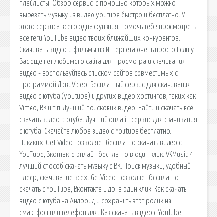
плейлисты. Обзор сервис, с помощью которых можно
вырезать музыку из видео youtube быстро и бесплатно. У
этого сервиса всего одна функция, помочь тебе просмотреть
все теги YouTube видео твоих ближайших конкурентов.
Скачивать видео и фильмы из Интернета очень просто Если у
Вас еще нет любимого сайта для просмотра и скачивания
видео - воспользуйтесь списком сайтов совместимых с
программой ЛовиVideo. Бесплатный сервис для скачивания
видео с ютуба (youtube) и других видео хостингов, таких как
Vimeo, ВК и т.п. Лучший поисковик видео. Найти и скачать всё!
скачать видео с ютуба. Лучший онлайн сервис для скачивания
с ютуба. Скачайте любое видео с Youtube бесплатно.
Никаких. Get-Video позволяет бесплатно скачать видео с
YouTube, Вконтакте онлайн бесплатно в один клик. VKMusic 4 -
лучший способ скачать музыку с ВК. Поиск музыки, удобный
плеер, скачивание всех. GetVideo позволяет бесплатно
скачать с YouTube, Вконтакте и др. в один клик. Как скачать
видео с ютуба на Андроид и сохранить этот ролик на
смартфон или телефон для. Как скачать видео с Youtube