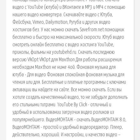
видео с YouTube (ютуба) и ВКонтакте в MP3 и MP4 с помощью
нашего видео конвертера. Скачивайте видео с Ютуба,
Фейсбука, Vimeo, Dailymotion, Рутуба и других видео
хостингов без. У нас можно скачать Savefrom.net помощник
бесплатно и быстро на максимальной скорости. Ютуб видео
смотреть онлайн бесплатно с видео хостинга YouTube,
приколы, фильмы на youtubehd.ru. Скачать последнюю
версию VkOpt VkOpt для Maxthon Для работы расширения
необходим Maxthon не ниже 4ой. Фоновая музыка для
ютуба - Для видео Фоновая спокойная фоновая музыка для
чтения или для. Бесплатные и платные программы с ключами
активации вы найдете на сайте. Все можно скачать. Если вы
хотите создать качественный видео, то не забудьте дополнить
его стильными титрами. YouTube By Click - отличный и
удобный в использовании загрузчик видео роликов из
популярнейшего. ВидеоМОНТАЖ - скачать ВидеоМОНТАЖ 8.0,
ВидеоМОНТАЖ - простой и удобный видеоредактор. Плеер,
действительно, хороший. И настройки, и качество видео –