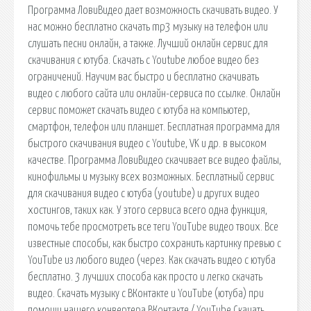
Программа ЛовиВидео дает возможность скачивать видео. У
нас можно бесплатно скачать mp3 музыку на телефон или
слушать песни онлайн, а также. Лучший онлайн сервис для
скачивания с ютуба. Скачать с Youtube любое видео без
ограничений. Научим вас быстро и бесплатно скачивать
видео с любого сайта или онлайн-сервиса по ссылке. Онлайн
сервис поможет скачать видео с ютуба на компьютер,
смартфон, телефон или планшет. Бесплатная программа для
быстрого скачивания видео с Youtube, VK и др. в высоком
качестве. Программа ЛовиВидео скачивает все видео файлы,
кинофильмы и музыку всех возможных. Бесплатный сервис
для скачивания видео с ютуба (youtube) и других видео
хостингов, таких как. У этого сервиса всего одна функция,
помочь тебе просмотреть все теги YouTube видео твоих. Все
известные способы, как быстро сохранить картинку превью с
YouTube из любого видео (через. Как скачать видео с ютуба
бесплатно. 3 лучших способа как просто и легко скачать
видео. Скачать музыку с ВКонтакте и YouTube (ютуба) при
помощи нашего конвертера ВКонтакте / YouTube Скачать