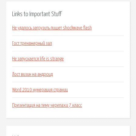
Links to Important Stuff
Не удалось загрузить пишет shockwave flash
Гост тренажерный зал
Не запускается life is strange
Лост визин на андроид
Word 2010 нумерация страниц
Презентация на тему черепахи 7 класс