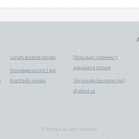
A
Скачать веселая корова
Песнь льда и пламени 5
аудиокнига торрент
Программа aurora 2 для
а
bluestacks скачать
Тату скачать бесплатно mp3
all about us
© Untitled. All rights reserved.