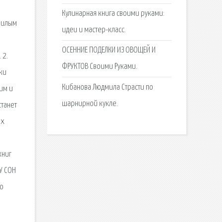
Кулинарная книга своими руками:
 милым
идеи и мастер-класс.
ОСЕННИЕ ПОДЕЛКИ ИЗ ОВОЩЕЙ И
 2.
ФРУКТОВ Своими Руками.
ки
Кибанова Людмила Страсти по
им и
шарнирной кукле.
станет
ых
книг
У СОН
ко