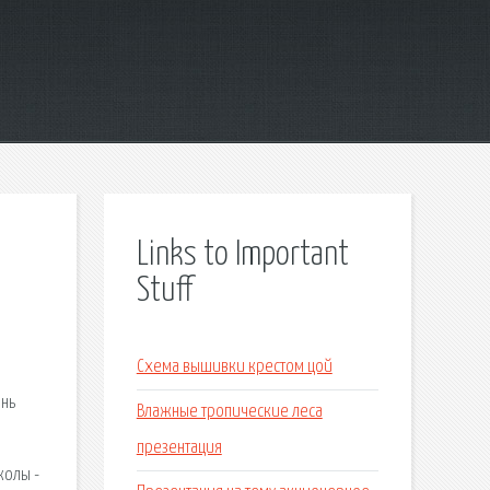
Links to Important
Stuff
Схема вышивки крестом цой
ень
Влажные тропические леса
презентация
колы -