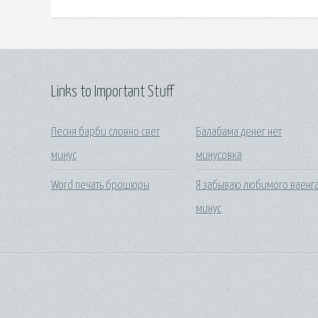
Links to Important Stuff
Песня барби словно свет
Балабама денег нет
минус
минусовка
Word печать брошюры
Я забываю любимого ваенг
минус