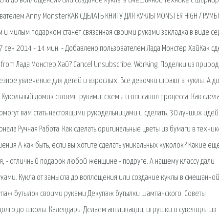
амысла до воплощения» или создание куклы в смешанной технике с шарни
ователем Anny MonsterКАК СДЕЛАТЬ КНИГУ ДЛЯ КУКЛЫ MONSTER HIGH / РУМБ
 и милым подарком станет связанная своими руками закладка в виде се
17 сен 2014 - 14 мин. - Добавлено пользователем Лада Монстер ХайКак сд
e from Лада Монстер Хай? Cancel Unsubscribe. Working. Поделки из приро
зное увлечение для детей и взрослых. Все девочки играют в куклы. А д
Кукольный домик своими руками: схемы и описания процесса. Как сдела
омогут вам стать настоящими рукодельницами и сделать. 30 лучших идей
ала Ручная Работа. Как сделать оригинальные цветы из бумаги в техник
ния А как быть, если вы хотите сделать уникальных куколок? Какие ещ
я, - отличный подарок любой женщине - подруге. А нашему классу дали
ками. Кукла от замысла до воплощения или создание куклы в смешанно
паж бутылок своими руками Декупаж бутылки шампанского. Советы
долго до школы. Календарь. Делаем аппликации, игрушки и сувениры из