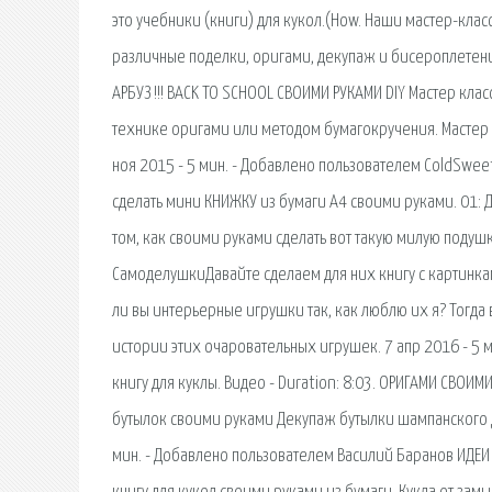
это учебники (книги) для кукол.(How. Наши мастер-кла
различные поделки, оригами, декупаж и бисероплетение
АРБУЗ !!! BACK TO SCHOOL СВОИМИ РУКАМИ DIY Мастер класс
технике оригами или методом бумагокручения. Мастер
ноя 2015 - 5 мин. - Добавлено пользователем ColdSweetGi
сделать мини КНИЖКУ из бумаги А4 своими руками. 01: 
том, как своими руками сделать вот такую милую подушк
СамоделушкиДавайте сделаем для них книгу с картинками.
ли вы интерьерные игрушки так, как люблю их я? Тогда в
истории этих очаровательных игрушек. 7 апр 2016 - 5 
книгу для куклы. Видео - Duration: 8:03. ОРИГАМИ СВОИ
бутылок своими руками Декупаж бутылки шампанского Д
мин. - Добавлено пользователем Василий Баранов ИДЕИ ДЛ