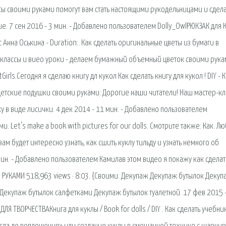
ссы своими руками помогут вам стать настоящими рукодельницами и сдела
. 7 сен 2016 - 3 мин. - Добавлено пользователем Dolly_OwlРЮКЗАК для 
 Анна Оськина - Duration:. Как сделать оригинальные цветы из бумаги в
 классы и виео уроки - делаем бумажный объемный цветок своими рука
rls.Сегодня я сделаю книгу дл кукол Как сделать книгу для кукол ! DIY - 
Детские подушки своими руками: Дорогие наши читатели! Наш мастер-кл
у в виде лисички. 4 дек 2014 - 11 мин. - Добавлено пользователем
 Let's make a book with pictures for our dolls. Смотрите также: Как. Л
ам будет интересно узнать, как сшить куклу тильду и узнать немного об
мин. - Добавлено пользователем Камилав этом видео я покажу как сделат
МИ РУКАМИ 518,963 views · 8:03. {Своими. Декупаж Декупаж бутылок Деку
екупаж бутылок салфетками Декупаж бутылок туалетной. 17 фев 2015 -
Я ТВОРЧЕСТВАКнига для куклы / Book for dolls / DIY . Как сделать учебни