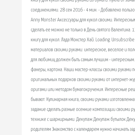
книгу для кукол своими руками из бумаги. Кукла от з
соединениями. 28 сен 2016 - 4 мин. - Добавлено польз
Anny Monster Аксессуары для кукол своими. Интересным
сделать ее можно не только в День святого Валентина. 
книгу для кукол. Лада Монстер Хай. Loading. Unsubscrib
материалов своими руками: интересное, веселое и поле
для любимиц должен быть самым лучшим - интересным. 
фанеры, картона. Наши мастер-классы своими руками п
оригинальных подарков своими руками от интернет-журн
оригами или методом бумагокручения. Интересные реше
бывают. Кулинарная книга, своими руками изготовленна
задание сделать разные осенние композиции своими ру
технике с шарнирными. Декупаж Декупаж бутылок Деку
родителям Знакомство с календарем нужно начинать за