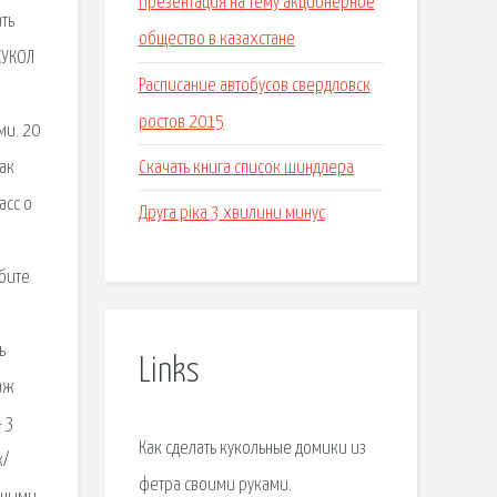
Презентация на тему акционерное
ть
общество в казахстане
КУКОЛ
Расписание автобусов свердловск
ростов 2015
ми. 20
Скачать книга список шиндлера
Как
асс о
Друга ріка 3 хвилини минус
юбите
ь
Links
паж
 3
Как сделать кукольные домики из
к/
фетра своими руками.