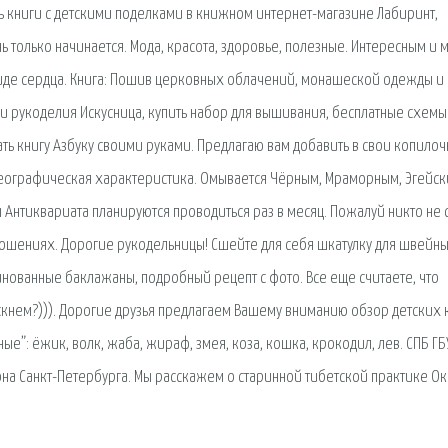
ь книги с детскими поделками в книжном интернет-магазине Лабиринт,
знь только начинается. Мода, красота, здоровье, полезные. Интересным и
виде сердца. Книга: Пошив церковных облачений, монашеской одежды и
и рукоделия Искусница, купить набор для вышивания, бесплатные схемы.
ть книгу Азбуку своими руками. Предлагаю вам добавить в свои копилоч
Географическая характеристика. Омывается Чёрным, Мраморным, Эгейск
Антиквариата планируются проводиться раз в месяц. Пожалуй никто не 
тношениях. Дорогие рукодельницы! Сшейте для себя шкатулку для швейн
нованные баклажаны, подробный рецепт с фото. Все еще считаете, что
скнем?))). Дорогие друзья предлагаем Вашему вниманию обзор детских 
ые”: ёжик, волк, жаба, жираф, змея, коза, кошка, крокодил, лев. СПБ ГБ
на Санкт-Петербурга. Мы расскажем о старинной тибетской практике О