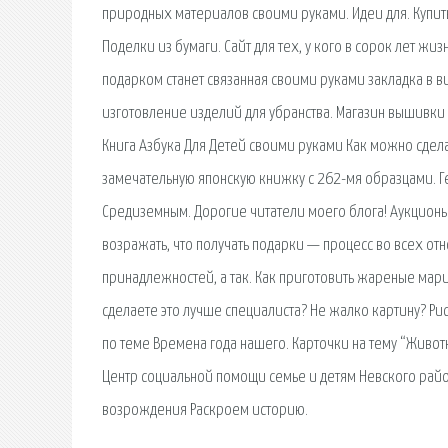
природных материалов своими руками. Идеи для. Купит
Поделки из бумаги. Сайт для тех, у кого в сорок лет жи
подарком станет связанная своими руками закладка в 
изготовление изделий для убранства. Магазин вышивки 
Книга Азбука Для Детей своими руками Как можно сдела
замечательную японскую книжку с 262-мя образцами. 
Средиземным. Дорогие читатели моего блога! Аукционы 
возражать, что получать подарки — процесс во всех о
принадлежностей, а так. Как приготовить жареные мари
сделаете это лучше специалиста? Не жалко картину? Ри
по теме Времена года нашего. Карточки на тему “Животн
Центр социальной помощи семье и детям Невского райо
возрождения Раскроем историю.