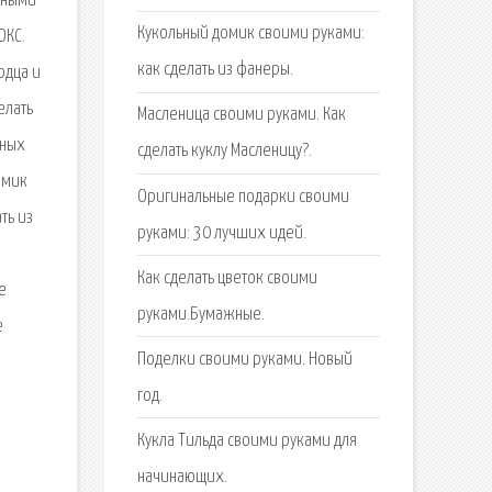
рными
Кукольный домик своими руками:
ОКС.
как сделать из фанеры.
рдца и
елать
Масленица своими руками. Как
дных
сделать куклу Масленицу?.
омик
Оригинальные подарки своими
ть из
руками: 30 лучших идей.
Как сделать цветок своими
е
руками.Бумажные.
е
Поделки своими руками. Новый
год.
й
Кукла Тильда своими руками для
начинающих.