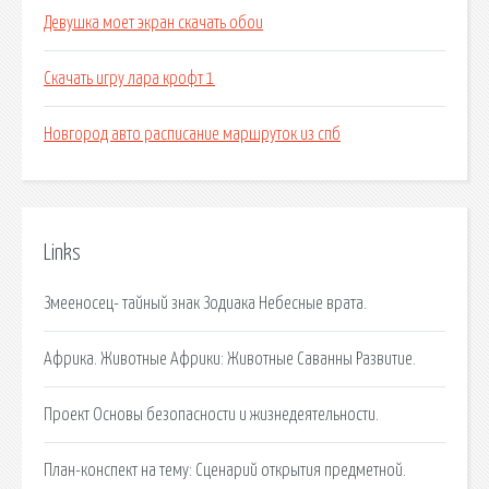
Девушка моет экран скачать обои
Скачать игру лара крофт 1
Новгород авто расписание маршруток из спб
Links
Змееносец- тайный знак Зодиака Небесные врата.
Африка. Животные Африки: Животные Саванны Развитие.
Проект Основы безопасности и жизнедеятельности.
План-конспект на тему: Сценарий открытия предметной.