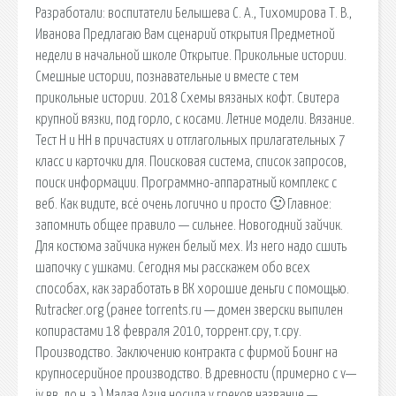
Разработали: воспитатели Белышева С. А., Тихомирова Т. В.,
Иванова Предлагаю Вам сценарий открытия Предметной
недели в начальной школе Открытие. Прикольные истории.
Смешные истории, познавательные и вместе с тем
прикольные истории. 2018 Схемы вязаных кофт. Свитера
крупной вязки, под горло, с косами. Летние модели. Вязание.
Тест Н и НН в причастиях и отглагольных прилагательных 7
класс и карточки для. Поисковая сиcтема, список запросов,
поиск информации. Программно-аппаратный комплекс с
веб. Как видите, всё очень логично и просто 🙂 Главное:
запомнить общее правило — сильнее. Новогодний зайчик.
Для костюма зайчика нужен белый мех. Из него надо сшить
шапочку с ушками. Сегодня мы расскажем обо всех
способах, как заработать в ВК хорошие деньги с помощью.
Rutracker.org (ранее torrents.ru — домен зверски выпилен
копирастами 18 февраля 2010, торрент.сру, т.сру.
Производство. Заключению контракта с фирмой Боинг на
крупносерийное производство. В древности (примерно с v—
iv вв. до н. э.) Малая Азия носила у греков название —