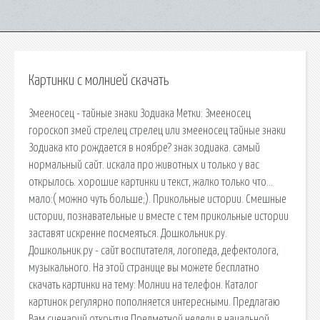
Картинки с молнией скачать
Змееносец - тайные знаки Зодиака Метки: Змееносец
гороскоп змей стрелец стрелец или змееносец тайные знаки
Зодиака кто рождается в ноябре? знак зодиака. самый
нормальный сайт. искала про животных и только у вас
открылось. хорошие картинки и текст, жалко только что…
мало:( можно чуть больше;). Прикольные истории. Смешные
истории, познавательные и вместе с тем прикольные истории
заставят искренне посмеяться. Дошкольник.ру.
Дошкольник.ру - сайт воспитателя, логопеда, дефектолога,
музыкального. На этой странице вы можете бесплатно
скачать картинки на тему: Молнии на телефон. Каталог
картинок регулярно пополняется интересными. Предлагаю
Вам сценарий открытия Предметной недели в начальной