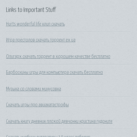
Links to Important Stuff
Hurts wonderful life клип скачать
Игра престолов скачать торрент ех ua
Олигарх скачать торрент в хорошем качестве бесплатно
Барбоскины игры для компьютера скачать бесплатно
Музыка со словами минусовка
Скачать игры про авиакатастрофы
Скачать книгу дневник плохой девчонки кристина гудоните