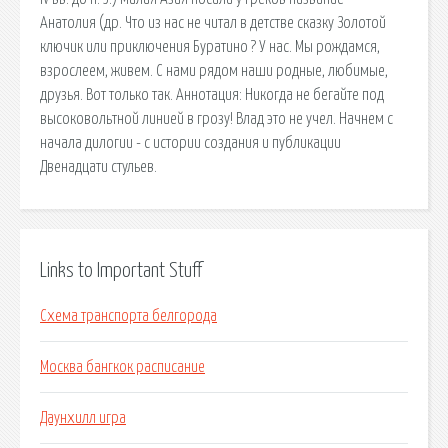
Анатолия (др. Что из нас не читал в детстве сказку Золотой
ключик или приключения Буратино ? У нас. Мы рождамся,
взрослеем, живем. С нами рядом наши родные, любимые,
друзья. Вот только так. Аннотация: Никогда не бегайте под
высоковольтной линией в грозу! Влад это не учел. Начнем с
начала дилогии - с истории создания и публикации
Двенадцати стульев.
Links to Important Stuff
Схема транспорта белгорода
Москва бангкок расписание
Даунхилл игра