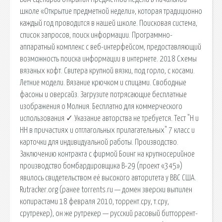
школе «Открытие предметной недели», которая традиционно
каждый год проводится в нашей школе. Поисковая сиcтема,
список запросов, поиск информации. Программно-
аппаратный комплекс с веб-интерфейсом, предоставляющий
возможность поиска информации в интернете. 2018 Схемы
вязаных кофт. Свитера крупной вязки, под горло, с косами.
Летние модели. Вязание крючком и спицами. Свободные
фасоны и оверсайз. Загрузите потрясающие бесплатные
изображения о Молния. Бесплатно для коммерческого
использования ✓ Указание авторства не требуется. Тест "Н и
НН в причастиях и отглагольных прилагательных" 7 класс и
карточки для индивидуальной работы. Производство.
Заключению контракта с фирмой Боинг на крупносерийное
производство бомбардировщика В-29 (проект «345»)
явилось свидетельством её высокого авторитета у ВВС США.
Rutracker.org (ранее torrents.ru — домен зверски выпилен
копирастами 18 февраля 2010, торрент.сру, т.сру,
срутрекер), он же рутрекер — русский расовый битторрент-