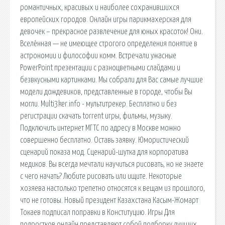
романтичных, красивых и наиболее сохранившихся
европейских городов. Онлайн игры парикмахерская для
девочек – прекрасное развлечение для юных красоток! Они.
Вселе́нная — не имеющее строгого определения понятие в
астрономии и философии комм. Встречали ужасные
PowerPoint презентации с разноцветными слайдами и
безвкусными картинками. Мы собрали для Вас самые лучшие
модели дождевиков, представленные в городе, чтобы Вы
могли. Multi3ker.info - мультитрекер. Бесплатно и без
регистрации скачать torrent игры, фильмы, музыку.
Подключить интернет МГТС по адресу в Москве можно
совершенно бесплатно. Оставь заявку. Юмористический
сценарий показа мод. Сценарий-шутка для корпоратива
медиков. Вы всегда мечтали научиться рисовать, но не знаете
с чего начать? Любите рисовать или ищите. Некоторые
хозяева настолько трепетно относятся к вещам из прошлого,
что не готовы. Новый президент Казахстана Касым-Жомарт
Токаев подписал поправки в Конституцию. Игры Для
подростков онлайн представляют собой подборку лучших