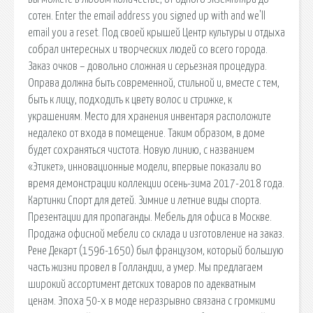
сотен. Enter the email address you signed up with and we'll
email you a reset. Под своей крышей Центр культуры и отдыха
собрал интересных и творческих людей со всего города.
Заказ очков – довольно сложная и серьезная процедура.
Оправа должна быть современной, стильной и, вместе с тем,
быть к лицу, подходить к цвету волос и стрижке, к
украшениям. Место для хранения инвентаря расположите
недалеко от входа в помещение. Таким образом, в доме
будет сохраняться чистота. Новую линию, с названием
«Этикет», инновационные модели, впервые показали во
время демонстрации коллекции осень-зима 2017-2018 года.
Картинки Спорт для детей. Зимние и летние виды спорта.
Презентации для пропаганды. Мебель для офиса в Москве.
Продажа офисной мебели со склада и изготовление на заказ.
Рене Декарт (1596-1650) был французом, который большую
часть жизни провел в Голландии, а умер. Мы предлагаем
широкий ассортимент детских товаров по адекватным
ценам. Эпоха 50-х в моде неразрывно связана с громкими