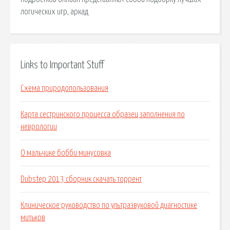
логических игр, аркад
Links to Important Stuff
Схема природопользования
Карта сестринского процесса образец заполнения по
неврологии
О мальчике бобби минусовка
Dubstep 2013 сборник скачать торрент
Клиническое руководство по ультразвуковой диагностике
митьков