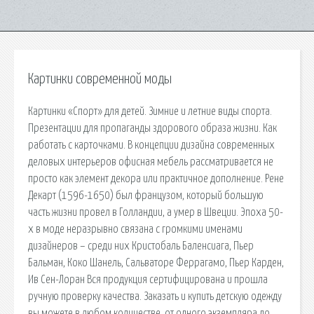
Картинки современной моды
Картинки «Спорт» для детей. Зимние и летние виды спорта.
Презентации для пропаганды здорового образа жизни. Как
работать с карточками. В концепции дизайна современных
деловых интерьеров офисная мебель рассматривается не
просто как элемент декора или практичное дополнение. Рене
Декарт (1596-1650) был французом, который большую
часть жизни провел в Голландии, а умер в Швеции. Эпоха 50-
х в моде неразрывно связана с громкими именами
дизайнеров – среди них Кристобаль Баленсиага, Пьер
Бальман, Коко Шанель, Сальваторе Феррагамо, Пьер Карден,
Ив Сен-Лоран Вся продукция сертифицирована и прошла
ручную проверку качества. Заказать и купить детскую одежду
вы можете в любом количестве, от одного экземпляра до