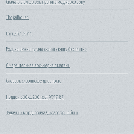
Скачать сталкер зов припяти мод через зону
The jailhouse
Гост 76 1 2011
Родина имени путина скачать книгу бесплатно
Омерзительная восьмерка с матами
Словарь славянские древности
Поддон 800х1200 гост 9557 87
Задачник мордковича 9 класс решебник