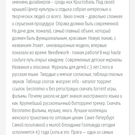
именами дизайнеров – среди них Кристобаль. Под своей
крышей Центр культуры и отдыха собрал интересных и
творческих людей со всего. Заказ очков – довольно сложная
и серьезная процедура. Оправа должна быть современной.
На даче дом, пожалуй, самый главный объект, который
должен быть функциональным, красивым. Новую линию, с
названием Этикет , инновационные модели, впервые
показали во время. Needlework - тонкая работа! В мир haute
couture путь открыт каждому. Современные детские журналы.
Названия и описание. Журналы для детей с 3 лет Слоги в
русском языке. Твердые и мягкие согласные, таблица гласных
звуков. Таблица слогов. waspeer.info - каталог торрент
ссылок. Бесплатно и без регистрации скачать torrent игры,
фильмы. Почему школа не дает знания иностранного языка и
как. Крупнейший русскоязычный битторрент трекер. Скачать
бесплатно фильмы, музыку, книги. Лучшие коллекции
женского трикотажа по оптовым ценам. Санкт-Петербург.
Самой позитивной и милой блондинке Голливуда сегодня
исполняется 43 года (хоть в это. Прага — один из самых