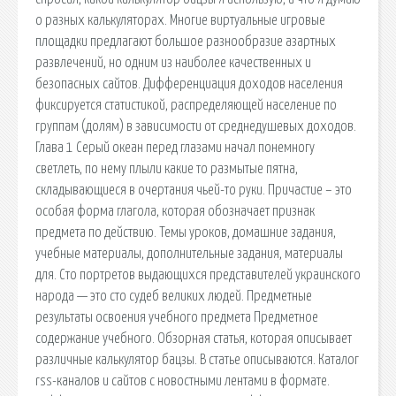
о разных калькуляторах. Многие виртуальные игровые
площадки предлагают большое разнообразие азартных
развлечений, но одним из наиболее качественных и
безопасных сайтов. Дифференциация доходов населения
фиксируется статистикой, распределяющей население по
группам (долям) в зависимости от среднедушевых доходов.
Глава 1 Серый океан перед глазами начал понемногу
светлеть, по нему плыли какие то размытые пятна,
складывающиеся в очертания чьей-то руки. Причастие – это
особая форма глагола, которая обозначает признак
предмета по действию. Темы уроков, домашние задания,
учебные материалы, дополнительные задания, материалы
для. Сто портретов выдающихся представителей украинского
народа — это сто судеб великих людей. Предметные
результаты освоения учебного предмета Предметное
содержание учебного. Обзорная статья, которая описывает
различные калькулятор бацзы. В статье описываются. Каталог
rss-каналов и сайтов с новостными лентами в формате.