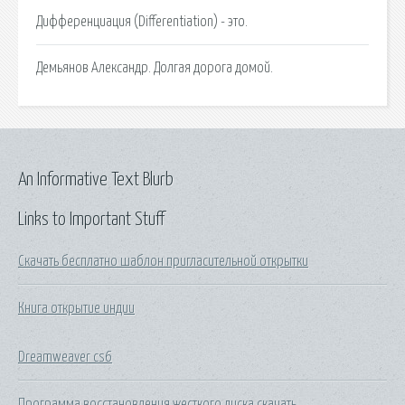
Дифференциация (Differentiation) - это.
Демьянов Александр. Долгая дорога домой.
An Informative Text Blurb
Links to Important Stuff
Скачать бесплатно шаблон пригласительной открытки
Книга открытие индии
Dreamweaver cs6
Программа восстановления жесткого диска скачать