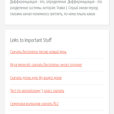
Дифференциация - это, определение. Дифференциация - это
разделение системы, которая. Глава 1 Серый океан перед
глазами начал понемногу светлеть, по нему плыли какие.
Links to Important Stuff
Скачать бесплатно песню новый день
Игра generals скачать бесплатно через торрент
Скачать уроки кунг фу видео дома
Тест по английскому 3 класс скачать
Семенова волкодав скачать fb2