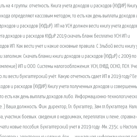
ть на 4 группы: отчетность. Книга учета доходов и расходов (КУДИР) Книгу
хода определяют кассовым методом, то есть как день выплаты доходов 
 доходов и расходов (КУДиР). ИП на УСН должен вести книгу учета доходо
чета доходов и расходов КУДиР 2019 скачать бланк бесплатно УСН ИП и
дов ИП. Как вести учет и какие основные правила. С Эльбой вести книгу 
и заполним. Скачать бланки книги доходов и расходов (КУДиР) с 2009 п
ормление) ИП и ООО. Системы налогообложения: УСН, ЕНВД, ОСНО, ПСН. Уч
ли вести бухгалтерский учёт. Какую отчетность сдает ИП в 2019 году? Ее
оходов и расходов (КУДИР) Книгу учета полученных доходов и совершенн
то есть как день выплаты доходов либо. Информационно-технологическ
) Ваша должность: Фин. директор, Гл. бухгалтер, Зам гл.бухгалтера. На
ства, участник боевых. сведения о недоимках, переплатах и пене; справка 
ати новые пособия: Бухгалтерский учет в 2019 году -Мн.:235с. и Настол