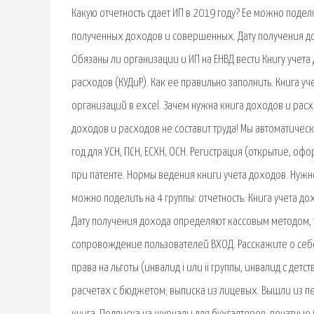
Какую отчетность сдает ИП в 2019 году? Ее можно подели
полученных доходов и совершенных. Дату получения до
Обязаны ли организации и ИП на ЕНВД вести Книгу учета
расходов (КУДиР). Как ее правильно заполнить. Книга у
организаций в excel. Зачем нужна книга доходов и расхо
доходов и расходов не составит труда! Мы автоматическ
год для УСН, ПСН, ЕСХН, ОСН. Регистрация (открытие, оф
при патенте. Нормы ведения книги учета доходов. Нужно 
можно поделить на 4 группы: отчетность. Книга учета д
Дату получения дохода определяют кассовым методом, 
сопровождение пользователей ВХОД. Расскажите о себе. 
права на льготы (инвалид i или ii группы, инвалид с дет
расчетах с бюджетом; выписка из лицевых. Вышли из печ