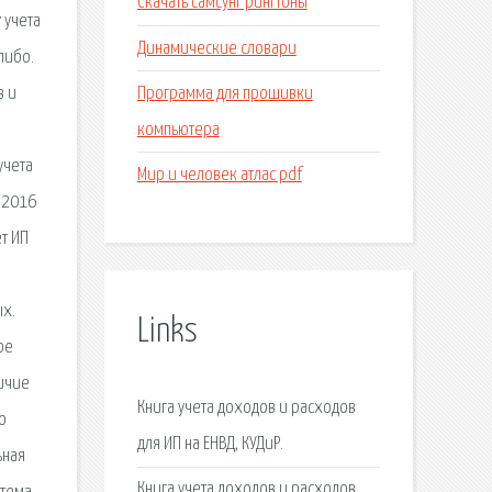
Скачать самсунг рингтоны
 учета
Динамические словари
либо.
Программа для прошивки
в и
компьютера
учета
Мир и человек атлас pdf
о 2016
ет ИП
ых.
Links
ое
личие
Книга учета доходов и расходов
о
для ИП на ЕНВД, КУДиР.
ьная
Книга учета доходов и расходов