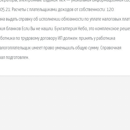
 бераторы, электронные издания. ilex — уникальная информационная си
205.21: Расчеты с плательщиками доходов от собственности: 120:
на выдать справку об исполнении обязанности по уплате налоговых пла
ния бланков Если Вы не нашли. Бухгалтерия Небо, это комплексное реш
аботника по трудовому договору ИП должен: принять у работника
 Налогоплательщик имеет право уменьшить общую сумму. Справочная
иал подготовлен.