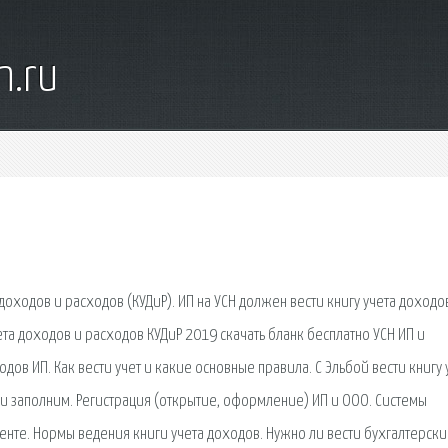
n.ru
 доходов и расходов (КУДиР). ИП на УСН должен вести книгу учета доходо
чета доходов и расходов КУДиР 2019 скачать бланк бесплатно УСН ИП и
дов ИП. Как вести учет и какие основные правила. С Эльбой вести книгу 
ки заполним. Регистрация (открытие, оформление) ИП и ООО. Системы
тенте. Нормы ведения книги учета доходов. Нужно ли вести бухгалтерски