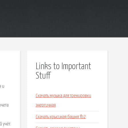
Links to Important
Stuff
в и
Скачать музыка для тренировки
учета
энергичная
Скачать крысиная башня fb2
й учёт.