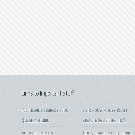
Links to Important Stuff
Расписание сеансов каро
Лепс кобзон розенбаум
фильм мытищи
скачать бесплатно mp3
Автовокзал пенза
Поезд томск новокузнецк