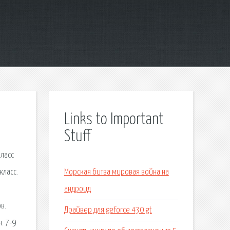
Links to Important
Stuff
класс
класс.
Морская битва мировая война на
андроид
в.
Драйвер для geforce 430 gt
я. 7-9