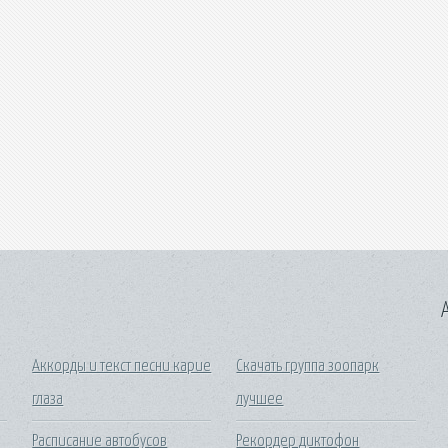
A
Аккорды и текст песни карие
Скачать группа зоопарк
глаза
лучшее
Расписание автобусов
Рекордер диктофон