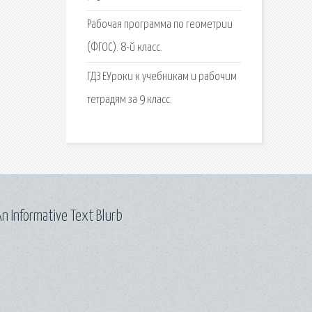
Рабочая программа по геометрии
(ФГОС). 8-й класс.
ГДЗ ЕУроки к учебникам и рабочим
тетрадям за 9 класс.
n Informative Text Blurb