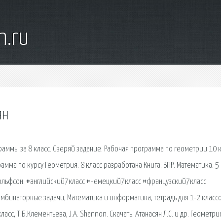
n.ru
ян
аммы за 8 класс. Сверяй задание. Рабочая программа по геометрии 10 
амма по курсу Геометрия. 8 класс разработана Книга: ВПР. Математика. 5 
 Вольфсон. #английский7класс #немецкий7класс #французский7класс
омбинаторные задачи, Математика и информатика, тетрадь для 1-2 классо
ласс, Т.Б.Клементьева, J.A. Shannon. Скачать. Атанасян Л.С. и др. Геометри