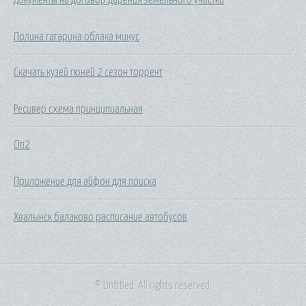
Полина гагарина облака минус
Скачать кузей гюней 2 сезон торрент
Ресивер схема принципиальная
Оп2
Приложение для айфон для поиска
Хвалынск балаково расписание автобусов
© Untitled. All rights reserved.