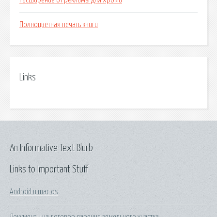
Расширение от рекламы для хрома
Полноцветная печать книги
Links
An Informative Text Blurb
Links to Important Stuff
Android и mac os
Документы на договор дарения земельного участка