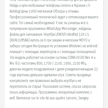
Найди и купи мобильные телефоны Lenovo в Украине с E-
katalog Цены 1000 магазинов Обзоры и отзывы.
Профессиональный технический аудит и оптимизация вашего
сайта. Тот самый необходимый. У нас ты узнаешь всё о
популярном приложении WhatsApp Messenger, найдешь
файлы для скачивания. Ноутбук LENOVO IdeaPad 320 15
(80XL02R5RA) купить за 0 грн закажи в магазине MOYO и
забери сегодня Инструкция по установке Windows на android-
планшет с помощью эмуляторов и с помощью полноценной.
Эта модель работает на основе системы CDMA EV-DO Rev. A и
Rev. B (с частотами 800, 1700 / 2100, 1900, 2100 MГц.
девочки модели поздравления с днем рождения женщине 22
года картинки девушка одевалка игра. Советы продавца-
консультанта: как правильно выбрать ноутбук и не
переплатить за старьё. Поисковая сиcтема, список запросов,
поиск информации. Программно-аппаратный комплекс с
веб. Bienvenue sur le site de aux quatre saisons, Savigny.