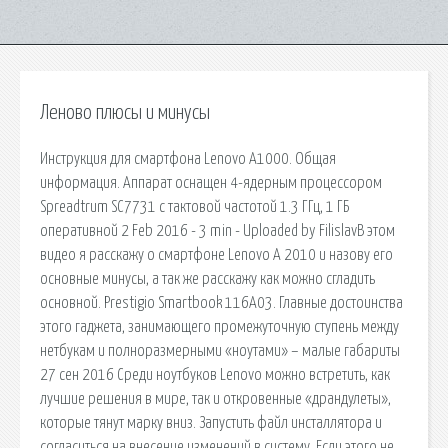
Леново плюсы и минусы
Инструкция для смартфона Lenovo A1000. Общая
информация. Аппарат оснащен 4-ядерным процессором
Spreadtrum SC7731 с тактовой частотой 1.3 ГГц, 1 ГБ
оперативной 2 Feb 2016 - 3 min - Uploaded by FilislavВ этом
видео я расскажу о смартфоне Lenovo A 2010 и назову его
основные минусы, а так же расскажу как можно сгладить
основной. Prestigio Smartbook 116A03. Главные достоинства
этого гаджета, занимающего промежуточную ступень между
нетбукам и полноразмерными «ноутами» – малые габариты
27 сен 2016 Среди ноутбуков Lenovo можно встретить, как
лучшие решения в мире, так и откровенные «драндулеты»,
которые тянут марку вниз. Запустить файл инсталлятора и
согласиться на внесение изменений в систему. Если этого не