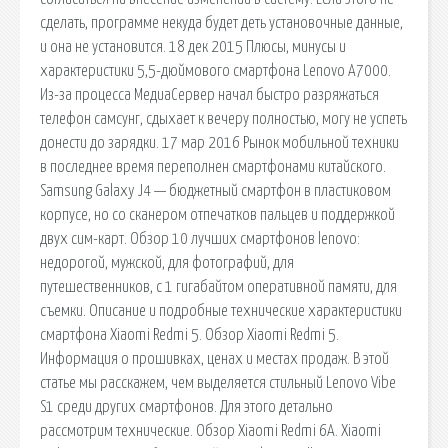
сделать, программе некуда будет деть установочные данные,
и она не установится. 18 дек 2015 Плюсы, минусы и
характеристики 5,5-дюймового смартфона Lenovo A7000.
Из-за процесса МедиаСервер начал быстро разряжаться
телефон самсунг, сдыхает к вечеру полностью, могу не успеть
донести до зарядки. 17 мар 2016 Рынок мобильной техники
в последнее время переполнен смартфонами китайского.
Samsung Galaxy J4 — бюджетный смартфон в пластиковом
корпусе, но со сканером отпечатков пальцев и поддержкой
двух сим-карт. Обзор 10 лучших смартфонов lenovo:
недорогой, мужской, для фотографий, для
путешественников, с 1 гигабайтом оперативной памяти, для
съемки. Описание и подробные технические характеристики
смартфона Xiaomi Redmi 5. Обзор Xiaomi Redmi 5.
Информация о прошивках, ценах и местах продаж. В этой
статье мы расскажем, чем выделяется стильный Lenovo Vibe
S1 среди других смартфонов. Для этого детально
рассмотрим технические. Обзор Xiaomi Redmi 6A. Xiaomi