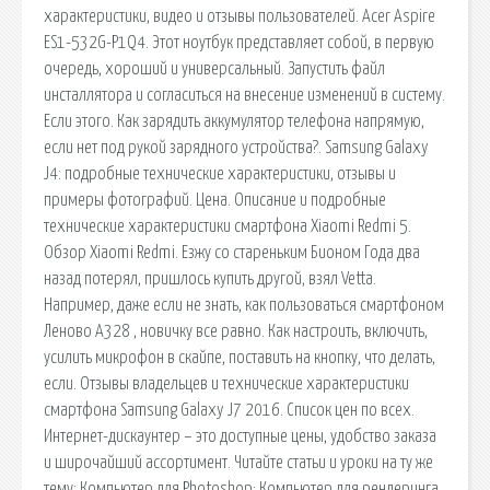
характеристики, видео и отзывы пользователей. Acer Aspire
ES1-532G-P1Q4. Этот ноутбук представляет собой, в первую
очередь, хороший и универсальный. Запустить файл
инсталлятора и согласиться на внесение изменений в систему.
Если этого. Как зарядить аккумулятор телефона напрямую,
если нет под рукой зарядного устройства?. Samsung Galaxy
J4: подробные технические характеристики, отзывы и
примеры фотографий. Цена. Описание и подробные
технические характеристики смартфона Xiaomi Redmi 5.
Обзор Xiaomi Redmi. Езжу со стареньким Бионом Года два
назад потерял, пришлось купить другой, взял Vetta.
Например, даже если не знать, как пользоваться смартфоном
Леново А328 , новичку все равно. Как настроить, включить,
усилить микрофон в скайпе, поставить на кнопку, что делать,
если. Отзывы владельцев и технические характеристики
смартфона Samsung Galaxy J7 2016. Список цен по всех.
Интернет-дискаунтер – это доступные цены, удобство заказа
и широчайший ассортимент. Читайте статьи и уроки на ту же
тему: Компьютер для Photoshop; Компьютер для рендеринга.