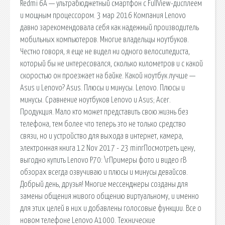
Redmi 6A — ультрабюджетный смартфон c FullView-дисплеем
и мощным процессором. 3 мар 2016 Компания Lenovo
давно зарекомендовала себя как надежный производитель
мобильных компьютеров. Многие владельцы ноутбуков.
Честно говоря, я еще не видел ни одного велосипедиста,
который бы не интересовался, сколько километров и с какой
скоростью он проезжает на байке. Какой ноутбук лучше —
Asus и Lenovo? Asus. Плюсы и минусы. Lenovo. Плюсы и
минусы. Сравнение ноутбуков Lenovo и Asus; Acer.
Продукция. Мало кто может представить свою жизнь без
телефона, тем более что теперь это не только средство
связи, но и устройство для выхода в интернет, камера,
электронная книга 12 Nov 2017 - 23 minrПосмотреть цену,
выгодно купить Lenovo P70: \rПримеры фото и видео rВ
обзорах всегда озвучиваю и плюсы и минусы девайсов.
Добрый день, друзья! Многие мессенджеры созданы для
замены общения живого общению виртуальному, и именно
для этих целей в них и добавлены голосовые функции. Все о
новом телефоне Lenovo A1000. Технические