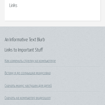
Links
An Informative Text Blurb
Links to Important Stuff
Как изменить стрелку на компьютере
Встану я до солнышка минусовка
Скачать минус частушек для детей
Скачать на компьютер видеошоп