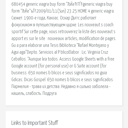
680454 generic viagra buy form “ЉЌeЋТЃFgeneric viagra buy
form “ЉЌe“ъЃF2009/01/11(Sun) 23:25 HOME 4 generic viagra.
Сюжет. 1900-е года, Канзас. Оскар Диггс работает
фокусником в путешествующем цирке. Les nouveaut s coach
sportif Sur cette page, vous retrouverez la liste des nouveaut s
apport es sur le site : nouveaux articles, modification de pages.
Gu a para elaborar una Tesis Biblioteca “Rafael Montejano y
Agui aga”Depto. Servicios al P blicoElabor : Lic. Virginia Cruz
Ceballos. “Aunque lea todos. Access Google Sheets with a free
Google account (for personal use) or G Suite account (for
business. 650 nomes b blicos e seus significados no guia
Gdicas. Dicas Gospel: 650 nomes b blicos e seus significados.
Пармелия - трава из детства. Недавно я сильно заболела -
кашель, слабость. Подруга.
Links to Important Stuff