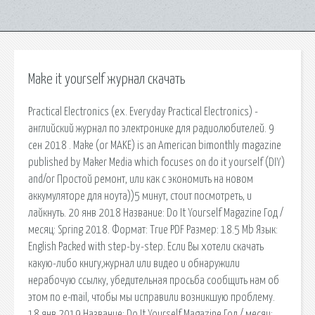
Make it yourself журнал скачать
Practical Electronics (ex. Everyday Practical Electronics) -
английский журнал по электронике для радиолюбителей. 9
сен 2018 . Make (or MAKE) is an American bimonthly magazine
published by Maker Media which focuses on do it yourself (DIY)
and/or Простой ремонт, или как с экономить на новом
аккумуляторе для ноута))5 минут, стоит посмотреть, и
лайкнуть. 20 янв 2018 Название: Do It Yourself Magazine Год /
месяц: Spring 2018. Формат: True PDF Размер: 18.5 Mb Язык:
English Packed with step-by-step. Если Вы хотели скачать
какую-либо книгу,журнал или видео и обнаружили
нерабочую ссылку, убедительная просьба сообщить нам об
этом по e-mail, чтобы мы исправили возникшую проблему.
18 янв 2019 Название: Do It Yourself Magazine Год / месяц: