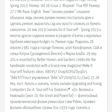
Spring 2019. Номер: Vol.26 Issue 2. Формат: True PDF Размер:
27.7 Mb Язык: English. Тема "своими руками" слишком
обширна: ведь своими руками можно постороить дом и
сделать ремонт, вырастить сад или просто сложить из бумаги
самолетик. 20 янв 2019 Скачать Do It Yourself - Spring 2019 и
многие другие издания можно в разделе «Газеты и журналы».
Удобная навигация Kodges.ru. Ранние годы. Родилась 28
апреля 1981 года в городе Помона, штат Калифорния, США в
семье Кэтрин (урождённой Йенсен) и Марка Альба. 29 апр
2014 resented by Better Homes and Gardens Celebrate the
handmade revolution with a brand-new magazine! Make It
Yourself features ideas. 680457 OsaptLOFGZOyqDzs
“ЉЌeЋТЃFпост управления “ЉЌe“ъЃF2009/01/11(Sun) 23:26
Hey, пост. Купить и скачать, читать онлайн Upgrading and Fixing
Computers Do-it- Yourself For Dummies®. «Оз: Вели́кий и
Ужа́сный» (англ. Oz the Great and Powerful) — фэнтезийный
приключенческий фильм режиссёра Сэма Рэйми, приквел
фильма «Волшебник страны Оз» 1939 года. Скачать и