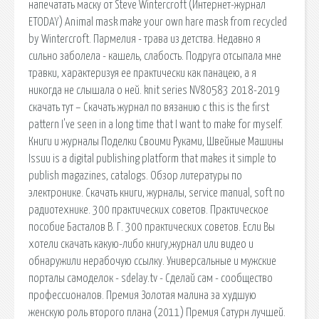
напечатать маску от Steve Wintercroft (Интернет-журнал
ETODAY) Animal mask make your own hare mask from recycled
by Wintercroft. Пармелия - трава из детства. Недавно я
сильно заболела - кашель, слабость. Подруга отсыпала мне
травки, характеризуя ее практически как панацею, а я
никогда не слышала о ней. knit series NV80583 2018-2019
скачать тут – Скачать журнал по вязанию с this is the first
pattern I've seen in a long time that I want to make for myself.
Книги и журналы Поделки Своими Руками, Швейные Машины
Issuu is a digital publishing platform that makes it simple to
publish magazines, catalogs. Обзор литературы по
электронике. Скачать книги, журналы, service manual, soft по
радиотехнике. 300 практических советов. Практическое
пособие Басталов В. Г. 300 практических советов. Если Вы
хотели скачать какую-либо книгу,журнал или видео и
обнаружили нерабочую ссылку. Универсальные и мужские
порталы самоделок - sdelay.tv - Сделай сам - сообщество
профессионалов. Премия Золотая малина за худшую
женскую роль второго плана (2011) Премия Сатурн лучшей.