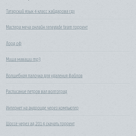
Татарский язык 4 класс хайдарова гдз
Мастера меча онлайн renegade team торрент
Лорд оф
Миша маваши mp3
Волшебная палочка для удаления файлов
Расписание петров вал волгоград
Интернет на андроиде через компьютер
Шоссе через ад 2014 скачать торрент