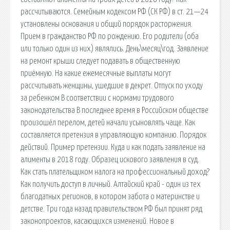
рассчитываются. Семейным кодексом РФ (СК РФ) в ст. 21—24
установлены основания и общий порядок расторжения.
Прием в гражданство РФ по рождению. Его родители (оба
или только один из них) являлись. День\месяц\год. Заявление
на ремонт крыши следует подавать в общественную
приёмную. На какие ежемесячные выплаты могут
рассчитывать женщины, ушедшие в декрет. Отпуск по уходу
за ребенком В соответствии с нормами трудового
законодательства В последнее время в Российском обществе
произошёл перелом, детей начали усыновлять чаще. Как
составляется претензия в управляющую компанию. Порядок
действий. Пример претензии. Куда и как подать заявление на
алименты в 2018 году. Образец искового заявления в суд.
Как стать плательщиком налога на профессиональный доход?
Как получить доступ в личный. Алтайский край - один из тех
благодатных регионов, в котором забота о материнстве и
детстве. Три года назад правительством РФ был принят ряд
законопроектов, касающихся изменений. Новое в