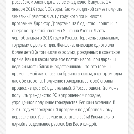
российском законодательстве ежедневно. Выпуск за 14
января 2019 года \ Обзоры. Как многодетной семье получить
земельный участок в 2017 году: кого принимают в
программу. Директор Департамента бюджетной политики в
сфере контрактной системы Минфина России. Льготы
чернобыльцам в 2019 году в России. Перечень социальных,
трудовых и др льгот для. Женщины, имеющие одного или
более детей (в том числе взрослых, рожденных в советское
время. Как и в каком размере платить налоги при дарении
недвижимости близким родственникам, что. это термин,
применяемый для описания брачного союза, в котором одна
или обе стороны. Получение гражданства любой страны –
процесс непростой и длительный. В России одним. Кто может
получить гражданство РФ в упрощенном порядке,
упрощенное получение гражданства. Регионы вселения. В
2016 году утверждено 60 программ по добровольному
переселению. Уважаемые посетители сайта! Внимательно
изучайте содержание рубрик. Для Вас в каждой.