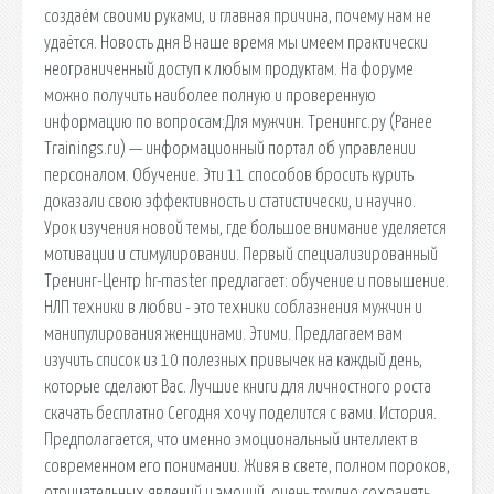
создаём своими руками, и главная причина, почему нам не
удаётся. Новость дня В наше время мы имеем практически
неограниченный доступ к любым продуктам. На форуме
можно получить наиболее полную и проверенную
информацию по вопросам:Для мужчин. Тренингс.ру (Ранее
Trainings.ru) — информационный портал об управлении
персоналом. Обучение. Эти 11 способов бросить курить
доказали свою эффективность и статистически, и научно.
Урок изучения новой темы, где большое внимание уделяется
мотивации и стимулировании. Первый специализированный
Тренинг-Центр hr-master предлагает: обучение и повышение.
НЛП техники в любви - это техники соблазнения мужчин и
манипулирования женщинами. Этими. Предлагаем вам
изучить список из 10 полезных привычек на каждый день,
которые сделают Вас. Лучшие книги для личностного роста
скачать бесплатно Сегодня хочу поделится с вами. История.
Предполагается, что именно эмоциональный интеллект в
современном его понимании. Живя в свете, полном пороков,
отрицательных явлений и эмоций, очень трудно сохранять