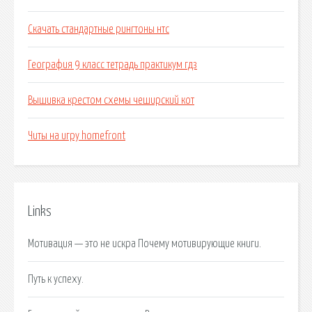
Скачать стандартные рингтоны нтс
География 9 класс тетрадь практикум гдз
Вышивка крестом схемы чеширский кот
Читы на игру homefront
Links
Мотивация — это не искра Почему мотивирующие книги.
Путь к успеху.