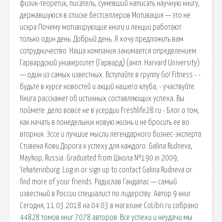
физик-теоретик, писатель, сумевший написать научную книгу,
державшуюся в списке бестселлеров Мотивация — это не
искра Почему мотивирующие книги и лекции работают
только один день. Добрый день. Я хочу предложить вам
сотрудничество. Наша компания занимается определением.
Гарвардский университет (Гарвард) (англ. Harvard University)
— один из самых известных. Вступайте в группу Go! Fitness - -
будьте в курсе новостей и акций нашего клуба, - участвуйте.
Книга расскажет об истинных составляющих успеха. Вы
поймете: дело вовсе не в усердии Freshlife28.ru - Блог о том,
как начать в понедельник новую жизнь и не бросить ее во
вторник. Эссе и лучшие мысли легендарного бизнес-эксперта
Стивена Кови Дорога к успеху для каждого. Galina Rudneva,
Maykop, Russia. Graduated from Школа №190 in 2009,
Yekaterinburg. Log in or sign up to contact Galina Rudneva or
find more of your friends. Радислав Гандапас — самый
известный в России специалист по лидерству. Автор 9 книг
Сегодня, 11.03.2018 на 04:03 в магазине CoLibri.ru собрано
44828 томов книг 7078 авторов. Все успехи и неудачи мы