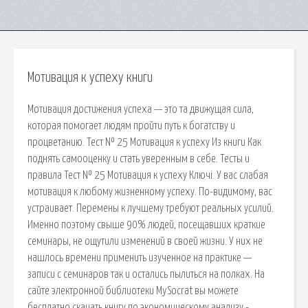
Мотивация к успеху книги
Мотивация достижения успеха — это та движущая сила,
которая помогает людям пройти путь к богатству и
процветанию. Тест № 25 Мотивация к успеху Из книги Как
поднять самооценку и стать уверенным в себе. Тесты и
правила Тест № 25 Мотивация к успеху Ключi. У вас слабая
мотивация к любому жизненному успеху. По-видимому, вас
устраивает. Перемены к лучшему требуют реальных усилий.
Именно поэтому свыше 90% людей, посещавших краткие
семинары, не ощутили изменений в своей жизни. У них не
нашлось времени применить изученное на практике —
записи с семинаров так и остались пылиться на полках. На
сайте электронной библиотеки MySocrat вы можете
бесплатно скачать книгу по экономическому анализу -