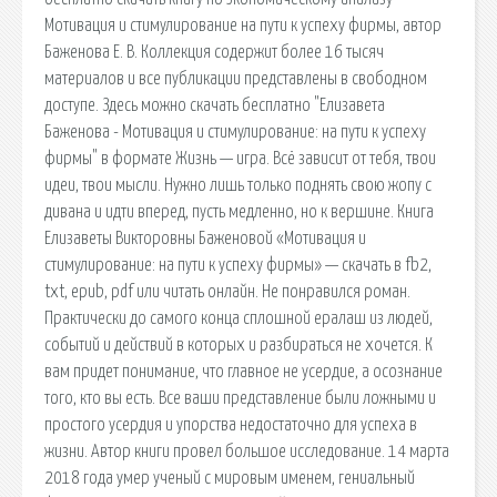
Мотивация и стимулирование на пути к успеху фирмы, автор
Баженова Е. В. Коллекция содержит более 16 тысяч
материалов и все публикации представлены в свободном
доступе. Здесь можно скачать бесплатно "Елизавета
Баженова - Мотивация и стимулирование: на пути к успеху
фирмы" в формате Жизнь — игра. Всё зависит от тебя, твои
идеи, твои мысли. Нужно лишь только поднять свою жопу с
дивана и идти вперед, пусть медленно, но к вершине. Книга
Елизаветы Викторовны Баженовой «Мотивация и
стимулирование: на пути к успеху фирмы» — скачать в fb2,
txt, epub, pdf или читать онлайн. Не понравился роман.
Практически до самого конца сплошной ералаш из людей,
событий и действий в которых и разбираться не хочется. К
вам придет понимание, что главное не усердие, а осознание
того, кто вы есть. Все ваши представление были ложными и
простого усердия и упорства недостаточно для успеха в
жизни. Автор книги провел большое исследование. 14 марта
2018 года умер ученый с мировым именем, гениальный