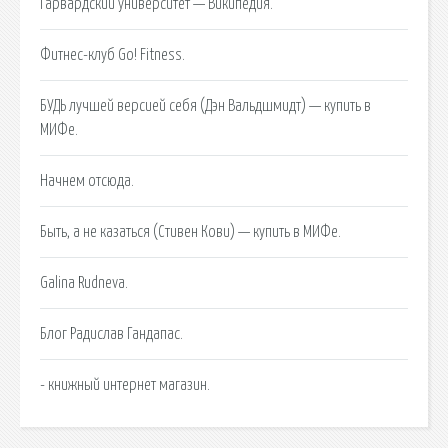
Гарвардский университет — Википедия.
Фитнес-клуб Go! Fitness.
БУДЬ лучшей версией себя (Дэн Вальдшмидт) — купить в
МИФе.
Начнем отсюда.
Быть, а не казаться (Стивен Кови) — купить в МИФе.
Galina Rudneva.
Блог Радислав Гандапас.
- книжный интернет магазин.