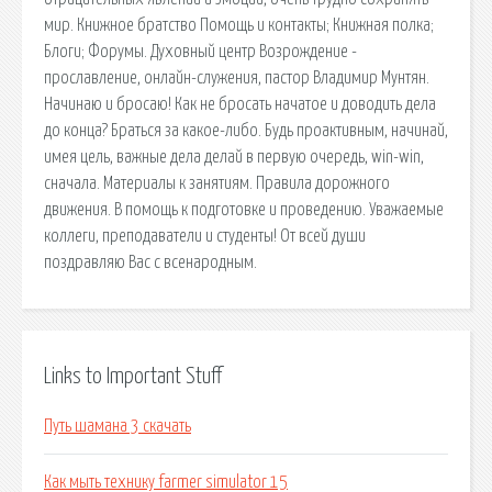
мир. Книжное братство Помощь и контакты; Книжная полка;
Блоги; Форумы. Духовный центр Возрождение -
прославление, онлайн-служения, пастор Владимир Мунтян.
Начинаю и бросаю! Как не бросать начатое и доводить дела
до конца? Браться за какое-либо. Будь проактивным, начинай,
имея цель, важные дела делай в первую очередь, win-win,
сначала. Материалы к занятиям. Правила дорожного
движения. В помощь к подготовке и проведению. Уважаемые
коллеги, преподаватели и студенты! От всей души
поздравляю Вас с всенародным.
Links to Important Stuff
Путь шамана 3 скачать
Как мыть технику farmer simulator 15