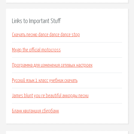
Links to Important Stuff
Скачать песню dance dance dance stop
Mxgp the official motocross
Программа для изменения сетевых настроек
Русский язык 1 класс учебник скачать
James blunt you re beautiful аккорды песни
Бланк квитанция сбербанк