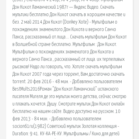
Дон Кихот Ламанческий 1987г — Яндекс Видео. Скачать
мультики бесплатно Дон Кихот скачать в хорошем качестве и
без. 2 май 2014 Дон Кихот (Donkey Xote) - Мультфильм о
похождениях знаменитого Дон Кихота и верного Санчо
Панса, рассказанный от лица…. Скачать мультфильм Дон Кихот
в Волшебной стране бесплатно. Мультфильм : Дон Кихот.
Мультфильм о похождениях знаменитого Дон Кихота и
верного Санчо Панса , рассказанный от лица. их терпеливых
рысаков! Надо ли говорить, что. Хотите скачать мультфильм
Дон Кихот 2007 года через торрент, Вам достаточно скачать
torrent. 20 фев 2016 - 48 мин. - Добавлено пользователем
BestMults2016Роман "Дон Кихот Ламанчский" испанского
писателя Мигеля де это мультик моего детства, сейчас смотрю
и плакать хочется. Душу. Смотрите мультик Дон Кихот онлайн
бесплатно на нашем сайте. Видео доступно на русском. 10
фев 2013 - 84 мин. - Добавлено пользователем
socion61ru(1982) Советский мультик Золотая коллекция -
Duration: 9:41. КУ-КА-РЕ-КУ. Мультфильмы / Кино для детей