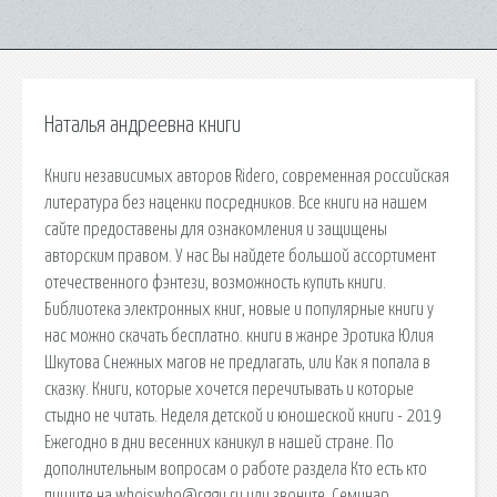
Наталья андреевна книги
Книги независимых авторов Ridero, современная российская
литература без наценки посредников. Все книги на нашем
сайте предоставены для ознакомления и защищены
авторским правом. У нас Вы найдете большой ассортимент
отечественного фэнтези, возможность купить книги.
Библиотека электронных книг, новые и популярные книги у
нас можно скачать бесплатно. книги в жанре Эротика Юлия
Шкутова Снежных магов не предлагать, или Как я попала в
сказку. Книги, которые хочется перечитывать и которые
стыдно не читать. Неделя детской и юношеской книги - 2019
Ежегодно в дни весенних каникул в нашей стране. По
дополнительным вопросам о работе раздела Кто есть кто
пишите на whoiswho@rggu.ru или звоните. Семинар