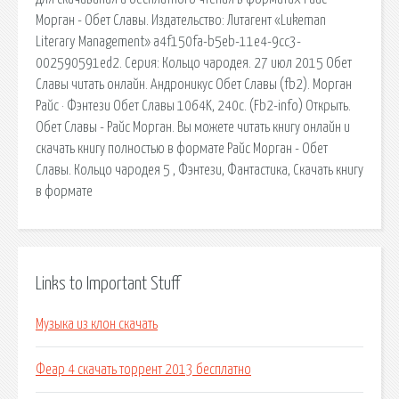
Морган - Обет Славы. Издательство: Литагент «Lukeman
Literary Management» a4f150fa-b5eb-11e4-9cc3-
002590591ed2. Серия: Кольцо чародея. 27 июл 2015 Обет
Славы читать онлайн. Андроникус Обет Славы (fb2). Морган
Райс · Фэнтези Обет Славы 1064K, 240с. (Fb2-info) Открыть.
Обет Славы - Райс Морган. Вы можете читать книгу онлайн и
скачать книгу полностью в формате Райс Морган - Обет
Славы. Кольцо чародея 5 , Фэнтези, Фантастика, Скачать книгу
в формате
Links to Important Stuff
Музыка из клон скачать
Феар 4 скачать торрент 2013 бесплатно