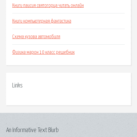
Книги паисия святогорца читать онлайн
Книги компьютерная фантастика
Схема кузова автомобиля
Физика марон 10 класс решебник
Links
An Informative Text Blurb