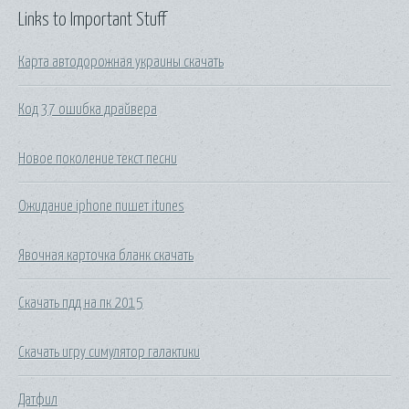
Links to Important Stuff
Карта автодорожная украины скачать
Код 37 ошибка драйвера
Новое поколение текст песни
Ожидание iphone пишет itunes
Явочная карточка бланк скачать
Скачать пдд на пк 2015
Скачать игру симулятор галактики
Датфил