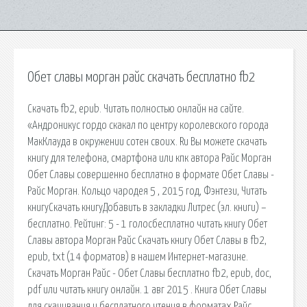
Обет славы морган райс скачать бесплатно fb2
Скачать fb2, epub. Читать полностью онлайн на сайте.
«Андроникус гордо скакал по центру королевского города
МакКлауда в окружении сотен своих. Ru Вы можете скачать
книгу для телефона, смартфона или кпк автора Райс Морган
Обет Славы совершенно бесплатно в формате Обет Славы -
Райс Морган. Кольцо чародея 5 , 2015 год, Фэнтези, Читать
книгуСкачать книгуДобавить в закладки Литрес (эл. книги) –
бесплатно. Рейтинг: 5 - 1 голосбесплатно читать книгу Обет
Славы автора Морган Райс Скачать книгу Обет Славы в fb2,
epub, txt (14 форматов) в нашем Интернет-магазине.
Скачать Морган Райс - Обет Славы бесплатно fb2, epub, doc,
pdf или читать книгу онлайн. 1 авг 2015 . Книга Обет Славы
для скачивания и бесплатного чтения в форматах Райс