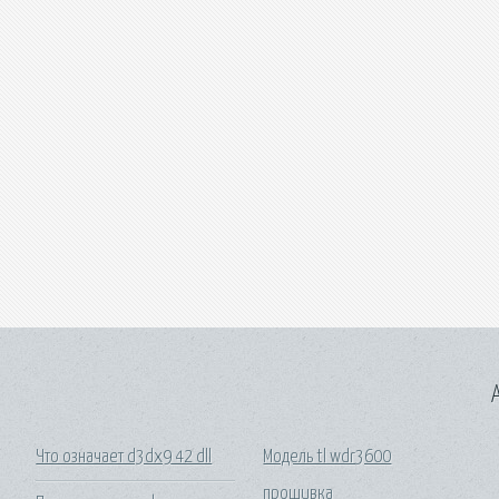
A
Что означает d3dx9 42 dll
Модель tl wdr3600
прошивка