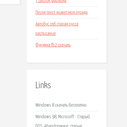
7 свиток фараона
Песня текст живет моя отрада
Автобус спб старая русса
расписание
Фукуяма fb2 скачать
Links
Windows 8 скачать бесплатно.
Windows 98, Microsoft - Старый
DOS. Abandonware, старые.