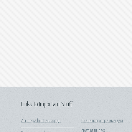
Links to Important Stuff
Агилера hurt аккорды
Скачать программа для
снятия видео