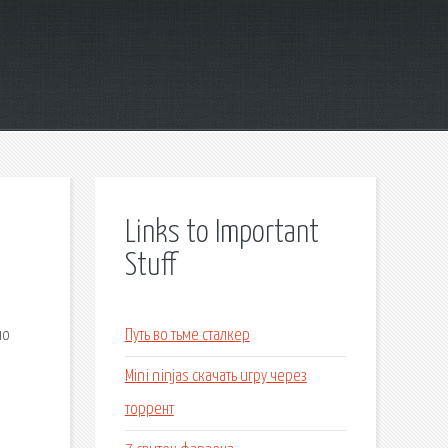
Links to Important
Stuff
но
Путь во тьме сталкер
Mini ninjas скачать игру через
торрент