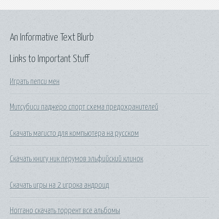
An Informative Text Blurb
Links to Important Stuff
Играть пепси мен
Митсубиси паджеро спорт схема предохранителей
Скачать магисто для компьютера на русском
Скачать книгу ник перумов эльфийский клинок
Скачать игры на 2 игрока андроид
Ноггано скачать торрент все альбомы