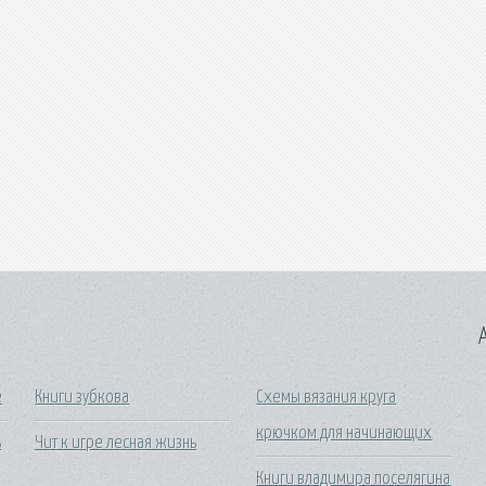
A
е
Книги зубкова
Схемы вязания круга
крючком для начинающих
ь
Чит к игре лесная жизнь
Книги владимира поселягина