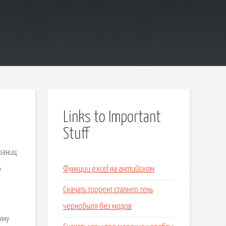
Links to Important
Stuff
границ
о
Функции excel на английском
Скачать торрент сталкер тень
чернобыля без модов
ому