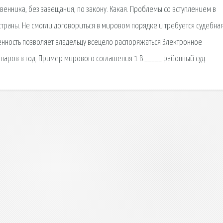
твенника, без завещания, по закону. Какая. Проблемы со вступлением в
страны. Не смогли договориться в мировом порядке и требуется судебна
енность позволяет владельцу всецело распоряжаться Электронное
наров в год. Пример мирового соглашения 1 В _____ районный суд.