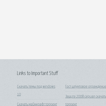
Links to Important Stuff
Скачать темы под windows
Гост шпунтовое ограждени
10
Защита 2008 сериал скачат
Скачать майнкрафт торрент
торрент