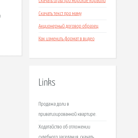
Скачать игры про морские корабли
Скачать текст про маму
я
Акционерный договор образец
Как изменить формат в видео
Links
Продажа доли в
приватизированной квартире.
Ходатайство об отложении
судебного заседания, скачать.