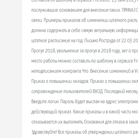
составить по шаблону в сервисе FreshDoc. 23 июн 2015
послужившие основанием для внесения таких. ПРИКАЗ О
связи. Примеры приказов об изменении штатного расп
должна содержать в себе самую актуальную информаци
штатное расписание на год. Письмо Роструда от 22.03.
Прогул 2018, увольнение за прогул в 2018 году, акт о п
место работы можно составить по шаблону в сервисе Fre
неподписанием контракта.Что. Внесение изменений в У
Приказ о повышении окладов. Приказ о повышении ок
сопровождение пользователей ВХОД. Последний месяц го
Введите логин. Пароль будет выслан на адрес электронн
действующий приказ. Какие приказы и в какой части м
отказывается их выполнять Основания для отказа в зак
Здравствуйте! Все приказы об утверждении штатного 