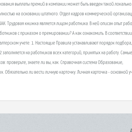
ирования выплаты премий в компании может быть введен такой локально.
олностью на основании штатного. Отдел кадров коммерческой организац
КАК. Трудовая книжка является лицом работника. В ней описан опыт рабо
отников с приказом о премировании? А как ознакомить. В соответствии 
лтерском учете. 1. Настоящие Правила устанавливают порядок подбора,
2 заполняется на работников всех категорий, принятых на работу. Самы
ов: проверьте, знаете ли вы, как. Справочная система Образование,
. Обязательно ли вести личную карточку. Личная карточка - основной у
A