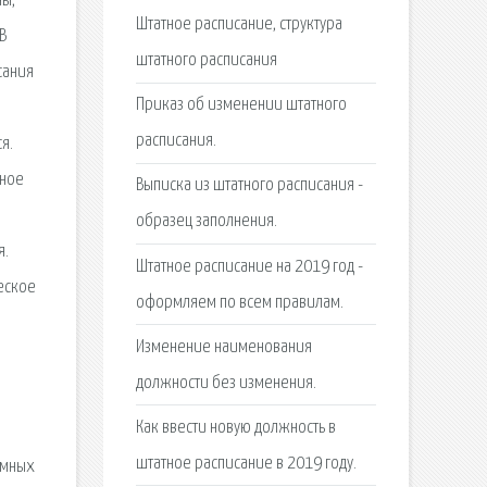
ны,
Штатное расписание, структура
В
штатного расписания
сания
Приказ об изменении штатного
расписания.
я.
вное
Выписка из штатного расписания -
образец заполнения.
я.
Штатное расписание на 2019 год -
еское
оформляем по всем правилам.
.
Изменение наименования
должности без изменения.
Как ввести новую должность в
штатное расписание в 2019 году.
ммных