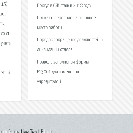
 15)
Прогул в СЗВ-стаж в 2018 году.
ии ,
Приказ о переводе на основное
ты,
место работы.
со ст.
Порядок сокращения должностей и
 учета
ликвидации отдела.
е
Правила заполнения формы
Р13001 для изменения
четный
учредителей.
n Informative Text Blurb