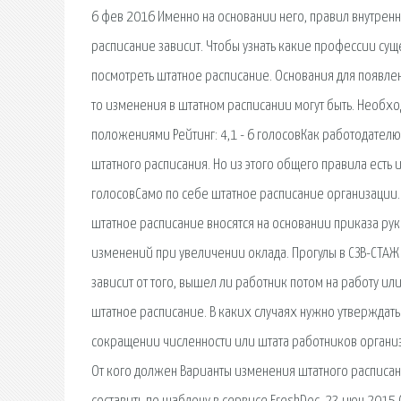
6 фев 2016 Именно на основании него, правил внутрен
расписание зависит. Чтобы узнать какие профессии сущ
посмотреть штатное расписание. Основания для появле
то изменения в штатном расписании могут быть. Необхо
положениями Рейтинг: 4,1 - 6 голосовКак работодателю
штатного расписания. Но из этого общего правила есть ис
голосовСамо по себе штатное расписание организации.
штатное расписание вносятся на основании приказа рук
изменений при увеличении оклада. Прогулы в СЗВ-СТАЖ 
зависит от того, вышел ли работник потом на работу и
штатное расписание. В каких случаях нужно утверждат
сокращении численности или штата работников организ
От кого должен Варианты изменения штатного расписан