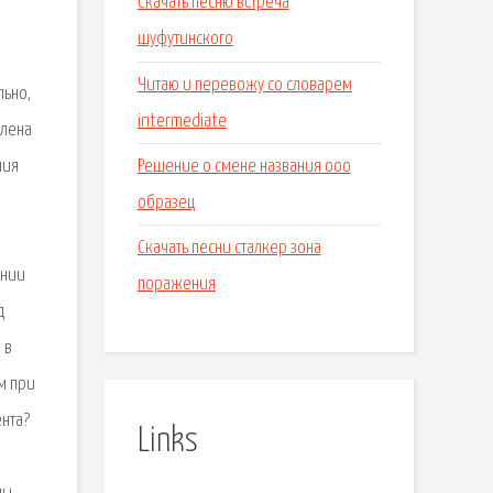
Скачать песню встреча
шуфутинского
Читаю и перевожу со словарем
льно,
intermediate
влена
Решение о смене названия ооо
ния
образец
Скачать песни сталкер зона
ении
поражения
д
 в
м при
ента?
Links