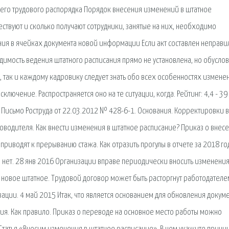
него трудового распорядка Порядок внесения изменений в штатное
ествуют и сколько получают сотрудники, занятые на них, необходимо
ния в ячейках документа новой информации Если акт составлен неправи
димость ведения штатного расписания прямо не установлена, но обусло
, так и каждому кадровику следует знать обо всех особенностях измене
ключение. Распространяется оно на те ситуации, когда. Рейтинг: 4,4 - 39
 Письмо Роструда от 22.03.2012 № 428-6-1. Основания. Корректировки в
оводителя. Как внести изменения в штатное расписание? Приказ о внес
приводят к прерыванию стажа. Как отразить прогулы в отчете за 2018 го
ли нет. 28 янв 2016 Организации вправе периодически вносить изменения
ь новое штатное. Трудовой договор может быть расторгнут работодателе
ации. 4 май 2015 Итак, что является основанием для обновления докум
ия. Как правило. Приказ о переводе на основное место работы можно