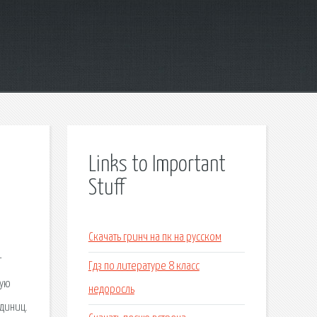
Links to Important
Stuff
Скачать гринч на пк на русском
т
Гдз по литературе 8 класс
мую
недоросль
диниц.