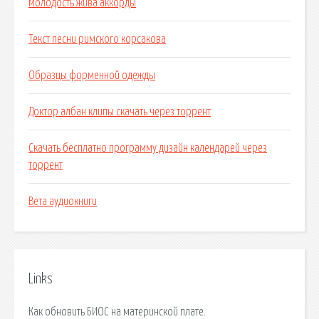
Молодость жива аккорды
Текст песни римского корсакова
Образцы форменной одежды
Доктор албан клипы скачать через торрент
Скачать бесплатно программу дизайн календарей через
торрент
Вета аудиокниги
Links
Как обновить БИОС на материнской плате.