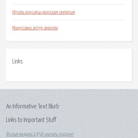
Играть корсары морская империя
Минусовки артур амирян
Links
An Informative Text Blurb
Links to Important Stuff
Фильм ведьма 1958 скачать торрент