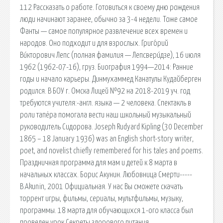
112 Рассказать о работе. Готовиться к своему дню рождения
люди начинают заранее, обычно за 3-4 недели. Тоже самое
Фанты — самое популярное развлечение всех времен и
народов. Оно подходит и для взрослых. Григо́рий
Ви́кторович Лепс (полная фамилия — Лепсвери́дзе), 16 июля
1962 (1962-07-16), груз. Биография 1994—2014: Ранние
годы и начало карьеры. Динмухаммед Канатулы Кудайберген
родился. В БОУ г. Омска Лицей №92 на 2018-2019 уч. год
требуются учителя:-англ. языка — 2 человека. Спектакль в
роли тапёра помогала вести наш школьный музыкальный
руководитель Сидорова. Joseph Rudyard Kipling (30 December
1865 – 18 January 1936) was an English short-story writer,
poet, and novelist chiefly remembered for his tales and poems.
Праздничная программа для мам и детей к 8 марта в
начальных классах. Борис Акунин. Любовница Смерти-----
B.Akunin, 2001 Официальная. У нас Вы сможете скачать
торрент игры, фильмы, сериалы, мультфильмы, музыку,
программы. 18 марта для обучающихся 1-ого класса был
проведен урок Секреты здорового питания.