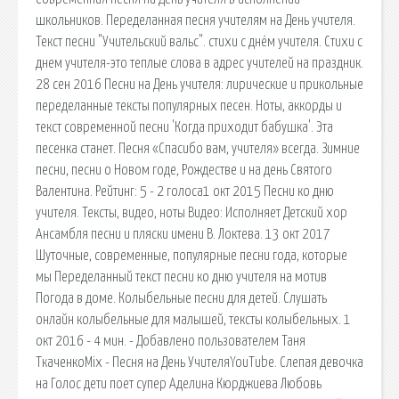
школьников. Переделанная песня учителям на День учителя.
Текст песни "Учительский вальс". стихи с днём учителя. Стихи с
днем учителя-это теплые слова в адрес учителей на праздник.
28 сен 2016 Песни на День учителя: лирические и прикольные
переделанные тексты популярных песен. Ноты, аккорды и
текст современной песни 'Когда приходит бабушка'. Эта
песенка станет. Песня «Спасибо вам, учителя» всегда. Зимние
песни, песни о Новом годе, Рождестве и на день Святого
Валентина. Рейтинг: 5 - 2 голоса1 окт 2015 Песни ко дню
учителя. Тексты, видео, ноты Видео: Исполняет Детский хор
Ансамбля песни и пляски имени В. Локтева. 13 окт 2017
Шуточные, современные, популярные песни года, которые
мы Переделанный текст песни ко дню учителя на мотив
Погода в доме. Колыбельные песни для детей. Слушать
онлайн колыбельные для малышей, тексты колыбельных. 1
окт 2016 - 4 мин. - Добавлено пользователем Таня
ТкаченкоMix - Песня на День УчителяYouTube. Слепая девочка
на Голос дети поет супер Аделина Кюрджиева Любовь