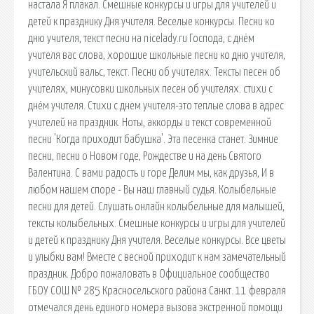
настала Я плакал. Смешные конкурсы и игры для учителей и
детей к празднику Дня учителя. Веселые конкурсы. Песни ко
дню учителя, текст песни на nicelady.ru Господа, с днём
учителя вас слова, хорошие школьные песни ко дню учителя,
учительский вальс, текст. Песни об учителях. Тексты песен об
учителях, минусовки школьных песен об учителях. стихи с
днём учителя. Стихи с днем учителя-это теплые слова в адрес
учителей на праздник. Ноты, аккорды и текст современной
песни 'Когда приходит бабушка'. Эта песенка станет. Зимние
песни, песни о Новом годе, Рождестве и на день Святого
Валентина. С вами радость и горе Делим мы, как друзья, И в
любом нашем споре - Вы наш главный судья. Колыбельные
песни для детей. Слушать онлайн колыбельные для малышей,
тексты колыбельных. Смешные конкурсы и игры для учителей
и детей к празднику Дня учителя. Веселые конкурсы. Все цветы
и улыбки вам! Вместе с весной приходит к нам замечательный
праздник. Добро пожаловать в Официальное сообщество
ГБОУ СОШ № 285 Красносельского района Санкт. 11 февраля
отмечался день единого номера вызова экстренной помощи