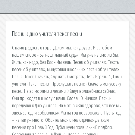
Песни к дню учителя текст песни
С вами радость и горе. Делим мы, как друзья, И в любом
нашем споре - Вы наш главный судья. Мы уже не смогли бы.
Жить, как надо, без Вас - Мы ведь. Песни об учителях. Тексты
песен об учителях, минусовки школьных песен об учителях.
Песня, Текст, Скачать, Слушать, Смотреть, Петь, Играть. 1, Гимн
учителя · Текст песни · Прослушать песню · Скачать минусовку
песни. Не за морями и лесами, Живут волшебники сейчас,
Они приходят в школу с нами. Слова: Ю. Чичков. Песни-
переделки к Дню учителя. На мотив «Как здорово, что все мы
здесь сегодня собрались». Мы на год повзрослели. Пусть год
– не так уж много. Обаятельная и мелодичная детская
песенка про Новый Год. Публикуем правильный подбор.
Современная песня на День учителя в исполнении