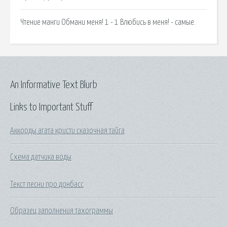
Чтение манги Обмани меня! 1 - 1 Влюбись в меня! - самые.
An Informative Text Blurb
Links to Important Stuff
Аккорды агата кристи сказочная тайга
Схема датчика воды
Текст песни про донбасс
Образец заполнения тахограммы