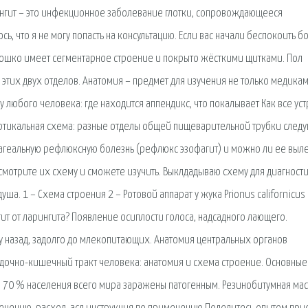
ингит – это инфекционное заболевание глотки, сопровождающееся
, что я не могу попасть на консультацию. Если вас начали беспокоить б
юшко имеет сегментарное строение и покрыто жёсткими щитками. Пол
тих двух отделов. Анатомия – предмет для изучения не только медикам
у любого человека: где находится аппендикс, что покалывает Как все ус
ертикальная схема: разные отделы общей пищеварительной трубки следу
офагеальную рефлюксную болезнь (рефлюкс эзофагит) и можно ли ее выле
посмотрите их схему и сможете изучить. Выклдадываю схему для диагност
а. 1 – Схема строения 2 – Ротовой аппарат у жука Prionus californicus
ит от ларингита? Появление осиплости голоса, надсадного лающего.
 назад, задолго до млекопитающих. Анатомия центральных органов
лудочно-кишечный тракт человека: анатомия и схема строение. Основные
о 70 % населения всего мира заражены патогенным. Резинобитумная ма