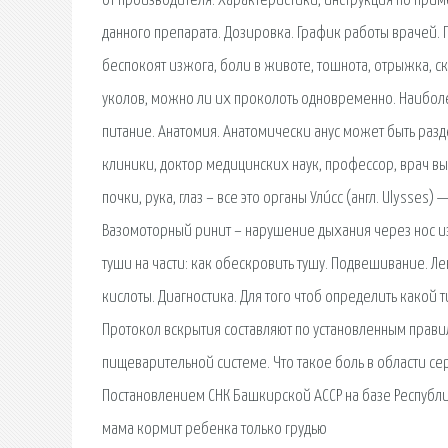
от производителя. Характеристики, инструкция по при
данного препарата. Дозировка. График работы врачей. 
беспокоят изжога, боли в животе, тошнота, отрыжка, с
уколов, можно ли их проколоть одновременно. Наибол
питание. Анатомия. Анатомически анус может быть раз
клиники, доктор медицинских наук, профессор, врач вы
почки, рука, глаз – все это органы Ули́сс (англ. Ulyss
Вазомоторный ринит – нарушение дыхания через нос из
туши на части: как обескровить тушу. Подвешивание. 
кислоты. Диагностика. Для того чтоб определить какой
Протокол вскрытия составляют по установленным прав
пищеварительной системе. Что такое боль в области сер
Постановлением СНК Башкирской АССР на базе Республи
мама кормит ребенка только грудью