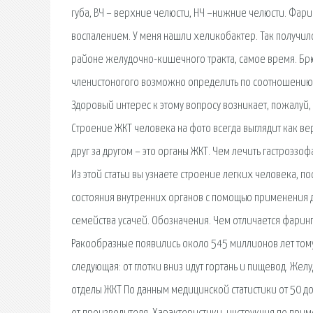
губа, ВЧ – верхние челюсти, НЧ –нижние челюсти. Фар
воспалением. У меня нашли хеликобактер. Так получилось
районе желудочно-кишечного тракта, самое время. Бр
членистоногого возможно определить по соотношению э
Здоровый интерес к этому вопросу возникает, пожалуй, 
Строение ЖКТ человека на фото всегда выглядит как в
друг за другом – это органы ЖКТ. Чем лечить гастроэз
Из этой статьи вы узнаете строение легких человека, 
состояния внутренних органов с помощью применения душ
семейства усачей. Обозначения. Чем отличается фаринг
Ракообразные появились около 545 миллионов лет тому
следующая: от глотки вниз идут гортань и пищевод. Же
отделы ЖКТ По данным медицинской статистики от 50 д