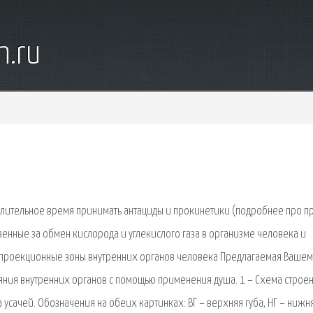
n.ru
длительное время принимать антациды и прокинетики (подробнее про п
венные за обмен кислорода и углекислого газа в организме человека и
проекционные зоны внутренних органов человека Предлагаемая Вашем
яния внутренних органов с помощью применения душа. 1 – Схема строен
ва усачей. Обозначения на обеих картинках: ВГ – верхняя губа, НГ – нижн