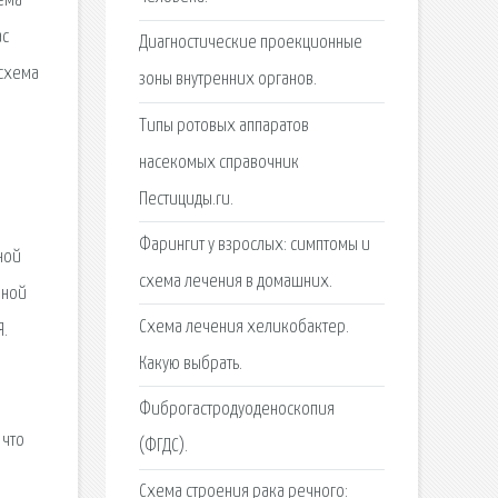
ема
ас
Диагностические проекционные
 схема
зоны внутренних органов.
Типы ротовых аппаратов
насекомых справочник
,
Пестициды.ru.
Фарингит у взрослых: симптомы и
ной
схема лечения в домашних.
яной
Схема лечения хеликобактер.
Я.
Какую выбрать.
Фиброгастродуоденоскопия
 что
(ФГДС).
Схема строения рака речного: