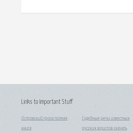
Links to Important Stuff
Островский гроза полная
Судебные речи известных
книга
русских юристов скачать