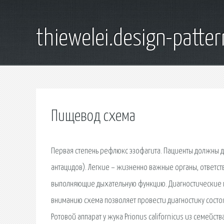
thiewelei.design-patter
Пищевод схема
Первая степень рефлюкс эзофагита. Пациенты должны 
антацидов). Легкие – жизненно важные органы, ответст
выполняющие дыхательную функцию. Диагностические 
вниманию схема позволяет провести диагностику состо
Ротовой аппарат у жука Prionus californicus из семейст