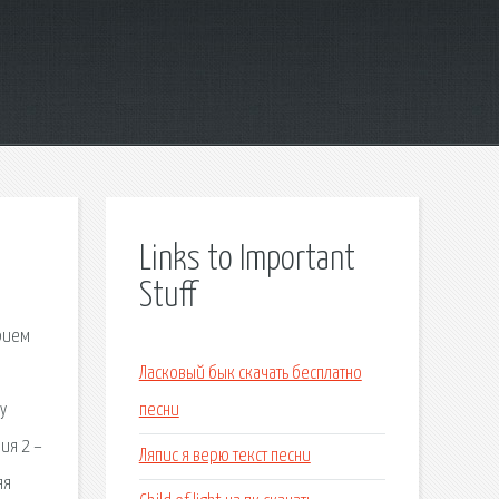
Links to Important
Stuff
рием
Ласковый бык скачать бесплатно
у
песни
ия 2 –
Ляпис я верю текст песни
яя