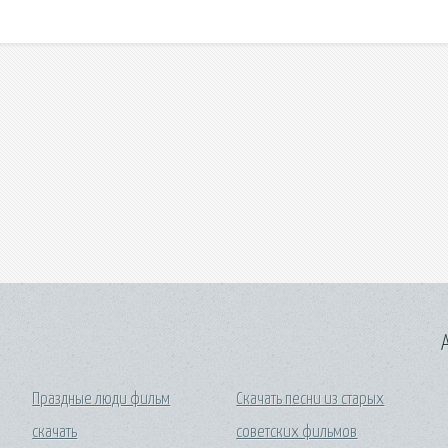
A
Праздные люди фильм
Скачать песни из старых
скачать
советских фильмов