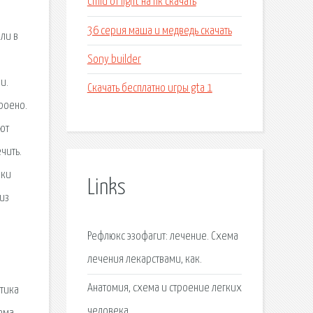
Child of light на пк скачать
36 серия маша и медведь скачать
оли в
Sony builder
и.
Скачать бесплатно игры gta 1
троено.
ют
чить.
ики
Links
 из
Рефлюкс эзофагит: лечение. Схема
лечения лекарствами, как.
Анатомия, схема и строение легких
стика
человека.