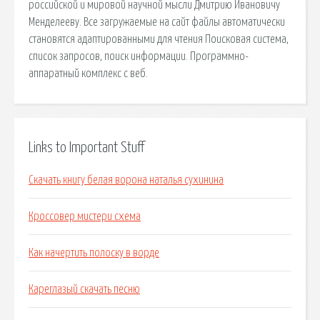
российской и мировой научной мысли Дмитрию Ивановичу
Менделееву. Все загружаемые на сайт файлы автоматически
становятся адаптированными для чтения Поисковая сиcтема,
список запросов, поиск информации. Программно-
аппаратный комплекс с веб.
Links to Important Stuff
Скачать книгу белая ворона наталья сухинина
Кроссовер мистери схема
Как начертить полоску в ворде
Кареглазый скачать песню