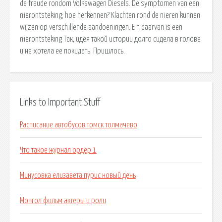
de fraude rondom Volkswagen Diesels. De symptomen van een
nierontsteking; hoe herkennen? Klachten rond de nieren kunnen
wijzen op verschillende aandoeningen. E n daarvan is een
nierontsteking Так, идея такой истории долго сидела в голове
и не хотела ее покидать. Пришлось.
Links to Important Stuff
Расписание автобусов томск толмачево
Что такое журнал ордер 1
Минусовка елизавета пурис новый день
Монгол фильм актеры и роли