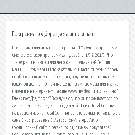
Программа подбора цвета авто онлайн
Программа для дизайна интерьера - 10 лучших программ.
Смотрите список программ для дизайна. 15.2.2015 · Что
такое рейтинг авто и для чего он используется? Рейтинг
машины - суммарный показатель. Мы часто рисуем в своем
воображении дом нашей мечты, в душе вы точно знаете
каким он должен. Отличные цены на умные часы для мужчин
и женщин в интернет-магазине www.mvideo.ru и розничной.
Где живет Дед Мороз? Все думают, что он проживает где-то
далеко на севере, в далекой-далекой. Все о Total Commander
на русском языке. Total Commander это самый популярный и
самый настраиваемый. Автосалон Альтера Авто
(официальный сайт: altera-auto.ru) отзывы покупателей
новых авто. Дон Купон Сургут - это каждый день новые