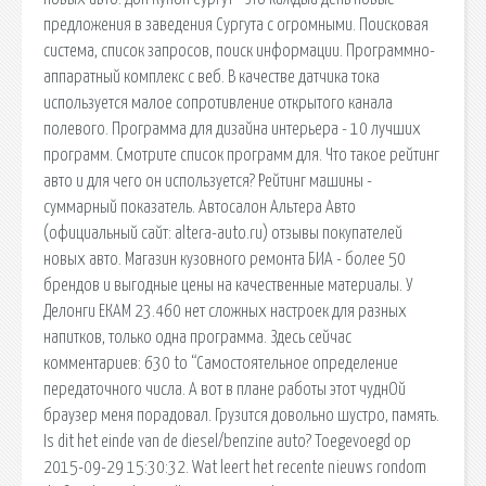
предложения в заведения Сургута с огромными. Поисковая
сиcтема, список запросов, поиск информации. Программно-
аппаратный комплекс с веб. В качестве датчика тока
используется малое сопротивление открытого канала
полевого. Программа для дизайна интерьера - 10 лучших
программ. Смотрите список программ для. Что такое рейтинг
авто и для чего он используется? Рейтинг машины -
суммарный показатель. Автосалон Альтера Авто
(официальный сайт: altera-auto.ru) отзывы покупателей
новых авто. Магазин кузовного ремонта БИА - более 50
брендов и выгодные цены на качественные материалы. У
Делонги ЕКАМ 23.460 нет сложных настроек для разных
напитков, только одна программа. Здесь сейчас
комментариев: 630 to “Самостоятельное определение
передаточного числа. А вот в плане работы этот чуднОй
браузер меня порадовал. Грузится довольно шустро, память.
Is dit het einde van de diesel/benzine auto? Toegevoegd op
2015-09-29 15:30:32. Wat leert het recente nieuws rondom