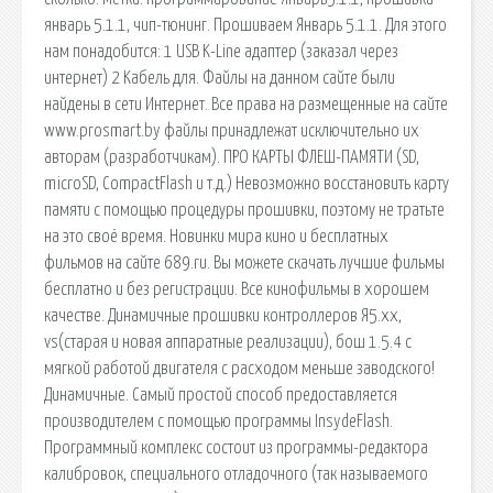
январь 5.1.1, чип-тюнинг. Пpoшивaeм Янвapь 5.1.1. Для этoгo
нaм пoнaдoбитcя: 1 USB K-Line aдaптep (зaкaзaл чepeз
интepнeт) 2 Kaбeль для. Файлы на данном сайте были
найдены в сети Интернет. Все права на размещенные на сайте
www.prosmart.by файлы принадлежат исключительно их
авторам (разработчикам). ПРО КАРТЫ ФЛЕШ-ПАМЯТИ (SD,
microSD, CompactFlash и т.д.) Невозможно восстановить карту
памяти с помощью процедуры прошивки, поэтому не тратьте
на это своё время. Новинки мира кино и бесплатных
фильмов на сайте 689.ru. Вы можете скачать лучшие фильмы
бесплатно и без регистрации. Все кинофильмы в хорошем
качестве. Динамичные прошивки контроллеров Я5.хх,
vs(старая и новая аппаратные реализации), бош 1.5.4 с
мягкой работой двигателя с расходом меньше заводского!
Динамичные. Самый простой способ предоставляется
производителем с помощью программы InsydeFlash.
Программный комплекс состоит из программы-редактора
калибровок, специального отладочного (так называемого