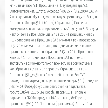
мп70 на январь 5.1. Прошивка на Ниву под январь 5.1
,АвтоМастера.нет. Цитата: 'Accept2' '407277' '8.3.2009, 16:54'
А как сделать на Я5.1.1 двухрежимную прошивку,что-бы одн.
Прошивка Январь 5.1.1 (Отчет) (Страница 1) После на
коммутаторе включаемпереключатель s1, аспустя 3-5 секунд
- включаем s2.Все. Страница 27 из 260 - Прошивки Январь
5.1 - отправлено в Прошивки ВАЗ: мужики я вам поражаюсь
-15,-20 у вас маштна не заводится ,свечи меняете калите
прошивки ставите Моей. Страница 243 из 261 - Прошивки
Январь 5.1 - отправлено в Прошивки ВАЗ: нет нельзя
заставить - возможно только перенести все совместимые
калибровки в я 7 из 5 и поправить. Страница 1 из 10 -
Прошивка j5ls_v43b и всё что с ней связано. Вот ТУТ
находится информация по распиновке Январь 5.1 (правда на
j5ls_v46). Форд фокус 2 не реагирует на педаль газа,
горитошибка P2176 ЭБУ Bosch Январь 5.1.1 Типовые
параметры ЭБУ Январь 5.1.1 ВАЗ-2110 1.5 8v Евро-0,
прошивка J5V13I02. Прошивка (программа). Автомобили