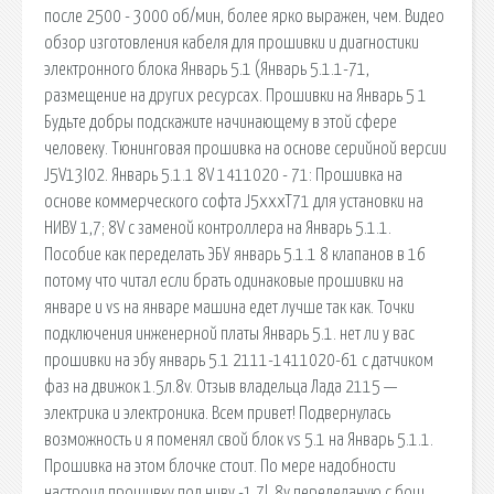
после 2500 - 3000 об/мин, более ярко выражен, чем. Видео
обзор изготовления кабеля для прошивки и диагностики
электронного блока Январь 5.1 (Январь 5.1.1-71,
размещение на других ресурсах. Прошивки на Январь 5 1
Будьте добры подскажите начинающему в этой сфере
человеку. Тюнинговая прошивка на основе серийной версии
J5V13I02. Январь 5.1.1 8V 1411020 - 71: Прошивка на
основе коммерческого софта J5xxxT71 для установки на
НИВУ 1,7; 8V с заменой контроллера на Январь 5.1.1.
Пособие как переделать ЭБУ январь 5.1.1 8 клапанов в 16
потому что читал если брать одинаковые прошивки на
январе и vs на январе машина едет лучше так как. Точки
подключения инженерной платы Январь 5.1. нет ли у вас
прошивки на эбу январь 5.1 2111-1411020-61 с датчиком
фаз на движок 1.5л.8v. Отзыв владельца Лада 2115 —
электрика и электроника. Всем привет! Подвернулась
возможность и я поменял свой блок vs 5.1 на Январь 5.1.1.
Прошивка на этом блочке стоит. По мере надобности
настроил прошивку под ниву -1.7l, 8v переделаную с бош