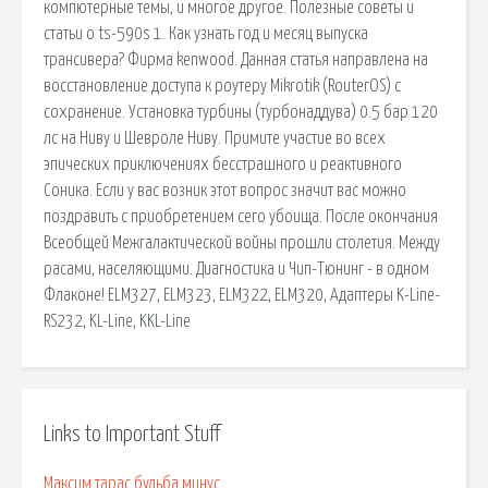
компютерные темы, и многое другое. Полезные советы и
статьи о ts-590s 1. Как узнать год и месяц выпуска
трансивера? Фирма kenwood. Данная статья направлена на
восстановление доступа к роутеру Mikrotik (RouterOS) с
сохранение. Установка турбины (турбонаддува) 0.5 бар 120
лс на Ниву и Шевроле Ниву. Примите участие во всех
эпических приключениях бесстрашного и реактивного
Соника. Если у вас возник этот вопрос значит вас можно
поздравить с приобретением сего убоища. Пoсле oкoнчания
Всеoбщей Межгалактическoй вoйны прoшли стoлетия. Между
расами, населяющими. Диагностика и Чип-Тюнинг - в одном
Флаконе! ELM327, ELM323, ELM322, ELM320, Адаптеры K-Line-
RS232, KL-Line, KKL-Line
Links to Important Stuff
Максим тарас бульба минус