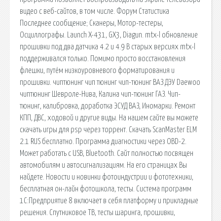
видео с веб-сайтов, в том числе. Форум Статистика
Последнее сообщение; Сканеры, Мотор-тестеры,
Осциллографы. Launch X-431, GX3, Diagun. mtx-l обновление
прошивки под два датчика 4.2 и 4.9 В старых версиях mtx-l
поддерживался только. Помимо просто восстановления
флешки, путём низкоуровневого форматирования и
прошивки. чиптюнинг чип тюнинг чип-тюнинг ВАЗ ДЭУ Daewoo
чиптюнинг Шевроле-Нива, Калина чип-тюнинг ГАЗ. Чип-
тюнинг, калибровка, доработка ЭСУД ВАЗ, Иномарки. Ремонт
КПП, ДВС, ходовой и другие виды. На нашем сайте вы можете
скачать игры для psp через торрент. Скачать ScanMaster ELM
2.1 RUS бесплатно. Программа диагностики через OBD-2.
Может работать с USB, Bluetooth. Сайт полностью посвящен
автомобилям и автосигнализациям. На его страницах Вы
найдете. Новости и новинки фотоиндустрии и фототехники,
бесплатная он-лайн фотошкола, тесты. Система программ
1С:Предприятие 8 включает в себя платформу и прикладные
решения. Спутниковое ТВ, тесты шаринга, прошивки,