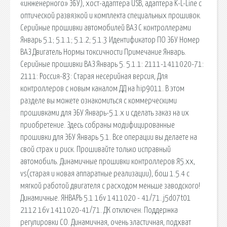
«инженерного» ЭБУ), хост-адаптера USB, адаптера K-L-Line с
оптической развязкой и комплекта специальных прошивок.
Серийные прошивки автомобилей ВАЗ С контроллерами
Январь 5.1; 5.1.1; 5.1.2; 5.1.3 Идентификатор ПО ЭБУ Номер
ВАЗ Двигатель Нормы токсичности Примечание Январь.
Серийные прошивки ВАЗ Январь 5. 5.1.1: 2111-1411020-71:
2111: Россия-83: Старая несерийная версия, Для
контроллеров с новым каналом ДД на hip9011. В этом
разделе вы можете ознакомиться с коммерческими
прошивками для ЭБУ Январь-5.1.x и сделать заказ на их
приобретение. Здесь собраны модифицированные
прошивки для ЭБУ Январь 5.1. Все операции вы делаете на
свой страх и риск. Прошивайте только исправный
автомобиль. Динамичные прошивки контроллеров Я5.хх,
vs(старая и новая аппаратные реализации), бош 1.5.4 с
мягкой работой двигателя с расходом меньше заводского!
Динамичные. ЯНВАРЬ 5.1 16v 1411020 - 41/71. j5d07t01
2112 16v 1411020-41/71. ДК отключен. Поддержка
регулировки СО. Динамичная, очень эластичная, подхват