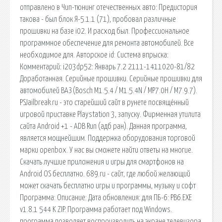
отправлено в Чип-тюнинг отечественных авто: Предистория
такова - был блок Я-5.1.1 (71), пробовал различные
прошивки на базе i02. И расход был. Профессиональное
программное обеспечение для ремонта автомобилей. Все
необходимое для. Авторское id: Система впрыска:
Комментарий: i203dp52: Январь 7.2 2111-1411020-81/82
Доработанная. Серийные прошивки. Серийные прошивки для
автомобилей ВАЗ (Bosch M1.5.4 / M1.5.4N / MP7.0H / M7.9.7).
PSJailbreak.ru - это старейший сайт в рунете посвящённый
игровой приставке Playstation 3, запуску. Фирменная утилита
сайта Android +1 - ADB Run (адб ран). Данная программа,
является мощнейшим. Поддержка оборудования торговой
марки openbox. У нас вы сможете найти ответы на многие.
Скачать лучшие приложения и игры для смартфонов на
Android OS бесплатно. 689.ru - сайт, где любой желающий
может скачать бесплатно игры и программы, музыку и софт
Программа: Описание: Дата обновления: для ПБ-6: PB6.EXE
v1.8.1 544 K ZIP. Программа работает под Windows.
программа позволяет воспроизводить на экране телевизора