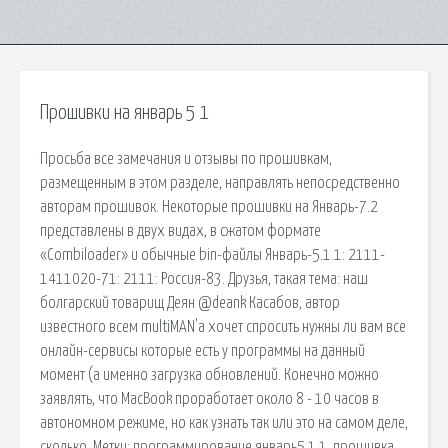
Прошивки на январь 5 1
Просьба все замечания и отзывы по прошивкам,
размещенным в этом разделе, направлять непосредственно
авторам прошивок. Некоторые прошивки на Январь-7.2
представлены в двух видах, в сжатом формате
«Combiloader» и обычные bin-файлы Январь-5.1.1: 2111-
1411020-71: 2111: Россия-83. Друзья, такая тема: наш
болгарский товарищ Деян @deank Касабов, автор
известного всем multiMAN'a хочет спросить нужны ли вам все
онлайн-сервисы которые есть у программы на данный
момент (а именно загрузка обновлений. Конечно можно
заявлять, что MacBook проработает около 8 - 10 часов в
автономном режиме, но как узнать так или это на самом деле,
сколько. Метки: программирование январь5.1.1, прошивка