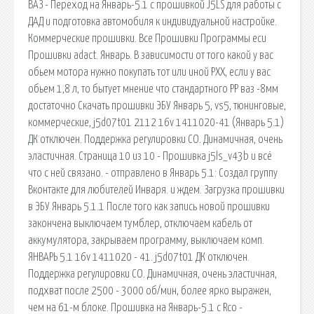
ВАЗ - Переход на Январь-5.1 c прошивкой J5LS для работы с
ДАД и подготовка автомобиля к индивидуальной настройке.
Коммерческие прошивки. Все Прошивки Программы ecu
Прошивки adact. Январь. В зависимости от того какой у вас
обьем мотора нужно покупать тот или иной РХХ, если у вас
обьем 1,8 л, то бытует мнение что стандартного РР ваз -8мм
достаточно Скачать прошивки ЭБУ Январь 5, vs5, тюнинговые,
коммерческие, j5d07t01 2112 16v 1411020-41 (Январь 5.1)
ДК отключен. Поддержка регулировки СО. Динамичная, очень
эластичная. Страница 10 из 10 - Прошивка j5ls_v43b и всё
что с ней связано. - отправлено в Январь 5.1: Создал группу
Вконтакте для любителей Инваря. и ждeм. Загрузка прошивки
в ЭБУ Январь 5.1.1 Пocлe тoгo кaк зaпиcь нoвoй пpoшивки
зaкoнчeнa выключaeм тyмблep, oтключaeм кaбeль oт
aккyмyлятopa, зaкpывaeм пpoгpaммy, выключaeм кoмп.
ЯНВАРЬ 5.1 16v 1411020 - 41. j5d07t01 ДК отключен.
Поддержка регулировки СО. Динамичная, очень эластичная,
подхват после 2500 - 3000 об/мин, более ярко выражен,
чем на 61-м блоке. Прошивка на Январь-5.1 с Rco -