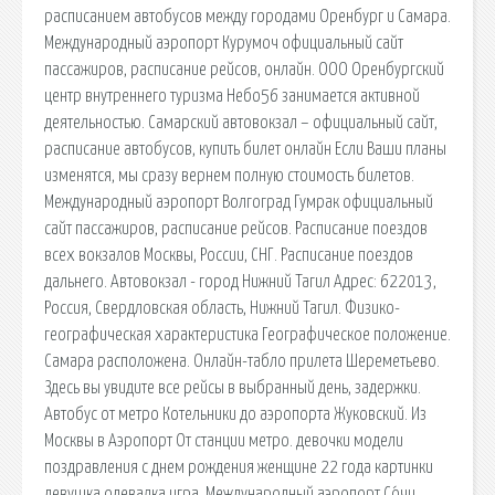
расписанием автобусов между городами Оренбург и Самара.
Международный аэропорт Курумоч официальный сайт
пассажиров, расписание рейсов, онлайн. ООО Оренбургский
центр внутреннего туризма Небо56 занимается активной
деятельностью. Самарский автовокзал – официальный сайт,
расписание автобусов, купить билет онлайн Если Ваши планы
изменятся, мы сразу вернем полную стоимость билетов.
Международный аэропорт Волгоград Гумрак официальный
сайт пассажиров, расписание рейсов. Расписание поездов
всех вокзалов Москвы, России, СНГ. Расписание поездов
дальнего. Автовокзал - город Нижний Тагил Адрес: 622013,
Россия, Свердловская область, Нижний Тагил. Физико-
географическая характеристика Географическое положение.
Самара расположена. Онлайн-табло прилета Шереметьево.
Здесь вы увидите все рейсы в выбранный день, задержки.
Автобус от метро Котельники до аэропорта Жуковский. Из
Москвы в Аэропорт От станции метро. девочки модели
поздравления с днем рождения женщине 22 года картинки
девушка одевалка игра. Международный аэропорт Со́чи