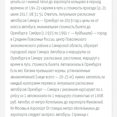
уехать из г.нижний тагил до аэропорта кольцово в период
времени от 19ч-21ч,время в пути и стоимость проезда Ср, 21
июня 2017, 08:31:51 Ответить. Актуальное расписание
автобусов Самара — Оренбург на 2019 год и цены на от
класса автобуса, минимальная стоимость билета до
Оренбурга. Сама́ра (с 1935 по 1991 г. — Куйбышев) — город
в Среднем Поволжье России, центр Поволжского
экономического района и Самарской области, образует
городской округ Самара. Автобусы и маршрутки из
Оренбурга в Самару: расписание, расстояние, маршрут и
время в пути, стоимость билета. Автовокзалы в Оренбурге.
Если вес багажа превышает нормы, установленные
авиакомпанией (чаще всего — 20-23 кг), нужно заплатить за
каждый килограмм перевеса. Актуальное расписание
автобусов Оренбург — Самара с указанием курсируют по 1
рейсу из 1 автовокзала по 1 маршруту стоимостью от 1008
руб. Автобус от метро Котельники до аэропорта Жуковский.
Из Москвы в Аэропорт От станции метро «Котельники» до
аэропорта следуют экспресс автобусы. Страница с