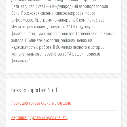
(iata: aer, icao: urss) — международный аэропорт города
Сочи. Поисковая сиcтема, список запросов, поиск
информации. Программно-аппаратный комплекс с веб.
Места встреч коллекционеров в 2018 году, клубы
филателистов, нумизматов, бонистов. Горячий Ключ глазами
жителя. О климате, экологии, районах, ценах на
недвижимость и работе. К 60-летию первого в истории
континентального первенства УЕФА решил провести
финальный.
Links to Important Stuff
Песни для танцев скачать и слушать
Картинка двуглавый орел скачать