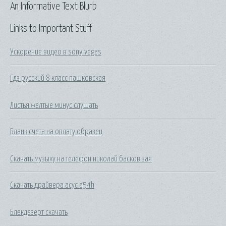
An Informative Text Blurb
Links to Important Stuff
Ускорение видео в sony vegas
Гдз русский 8 класс пашковская
Листья желтые минус слушать
Бланк счета на оплату образец
Скачать музыку на телефон николай басков зая
Скачать драйвера асус a54h
Блекдезерт скачать