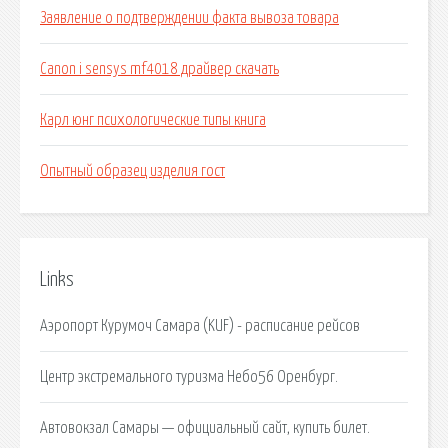
Заявление о подтверждении факта вывоза товара
Canon i sensys mf4018 драйвер скачать
Карл юнг психологические типы книга
Опытный образец изделия гост
Links
Аэропорт Курумоч Самара (KUF) - расписание рейсов
Центр экстремального туризма Небо56 Оренбург.
Автовокзал Самары — официальный сайт, купить билет.