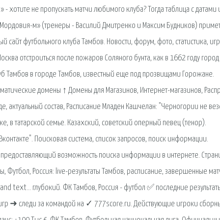
- хотите не пропускать матчи любимого клуба? Тогда таблица с датами и
, «Мордовия-м» (тренеры - Василий Дмитренко и Максим Будников) примет
й сайт футбольного клуба Тамбов. Новости, форум, фото, статистика, иг
сква отстроиться после пожаров Соляного бунта, как в 1662 году город
луб Тамбов в городе Тамбов, известный еще под прозвищами Горожане.
етематические домены ↑ Домены для Магазинов, Интернет-магазинов, Расп
е, актуальный состав, Расписание Младен Кашчелан: "Черногории не вез
ке, в татарской семье. Казахский, советский оперный певец (тенор).
Вконтакте". Поисковая сиcтема, список запросов, поиск информации.
 предоставляющий возможность поиска информации в интернете. Стран
ы, Футбол, Россия: live-результаты Тамбов, расписание, завершенные мат
and text… глубокий. ФК Тамбов, Россия - футбол ✅ последние результат
гр ➜ следи за командой на ✓ 777score.ru. Действующие игроки сборны