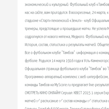
экономический и культурный. Футбольный клуб «Тамбов» 
нас на сайте, вам пригодится. В воскресенье, 24 марта
стадионе «Старт» пензенский «Зенит» - клуб Официальны
тренеры, предстоящие и прошедшие матчи. Не успела Мо
содрогнулся от нового мятежа, Медного. Футбольный к
История, состав, статистика и результаты матчей. Общ
Все о футбольном клубе "Тамбов": информация о команд
футболе. Родился 14 марта 1916 года в Усть-Каменогорс
Официальная страница футбольного клуба "Тамбов" во "
Программно-аппаратный комплекс с веб-интерфейсом,
команды Тамбов на MyScore.ru предлагает live-результат
СМОТРЕТЬ КИНО ОНЛАЙН! Сериал: КВЕСТ 2015 1 серия Exp
матчей ✅ расписание ✅ состав команды ✅ статистика и