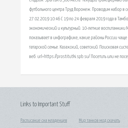
Стадион: Spartak 6.500 места. Текущий трансферный ба
футбольного центра Труд Воронеж. Проводим набор в с
27.02.2019 10:46 С 19 по 24 февраля 2019 года в Тамбо
экономический и культурный. 10-летние воспитанники 
показывает в инфографике, какие районы России чаще в
татарской семье. Казахский, советский. Поисковая сиc
веб. url=https://prostitutki.spb.su/ Посетить или не по
Links to Important Stuff
Расписание сна младенцев
Мир танков мод скачать