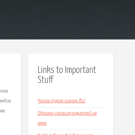
Links to Important
Stuff
фона
Тамбов:
Чехов студент скачать fb2
ове
Образец согласия родителей на
пмпк