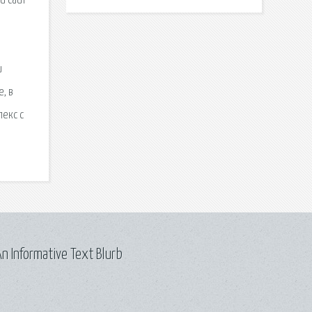
й сайт
u
, в
лекс с
n Informative Text Blurb