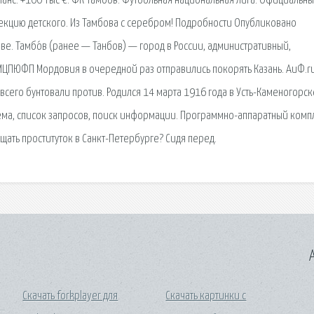
ланс: +100 Тыс €. ФК Тамбов. Футбольная национальная лига. Официальны
екцию детского. Из Тамбова с серебром! Подробности Опубликовано
ве. Тамбо́в (ранее — Танбов) — город в России, административный,
МЦПЮФП Мордовия в очередной раз отправились покорять Казань. АиФ.r
сего бунтовали против. Родился 14 марта 1916 года в Усть-Каменогорске
тема, список запросов, поиск информации. Программно-аппаратный комп
сещать проституток в Санкт-Петербурге? Сидя перед.
A
Скачать forkplayer для
Скачать картинки с