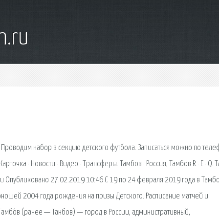
n.ru
 Проводим набор в секцию детского футбола. Записаться можно по теле
Карточка · Новости · Видео · Трансферы. Тамбов · Россия, Тамбов R · E · Q. 
и Опубликовано 27.02.2019 10:46 С 19 по 24 февраля 2019 года в Тамб
ношей 2004 года рождения на призы Детского. Расписание матчей и
Тамбо́в (ранее — Танбов) — город в России, административный,