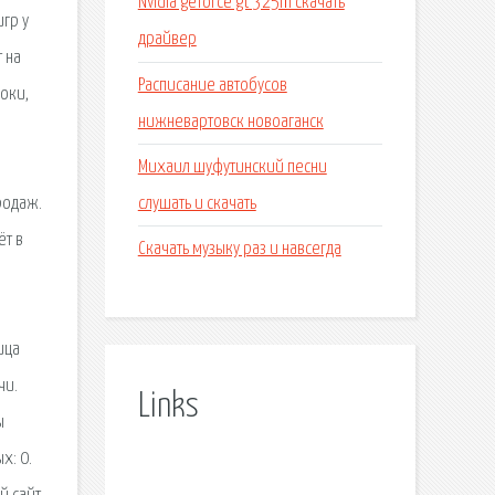
Nvidia geforce gt 325m скачать
гр у
драйвер
 на
Расписание автобусов
роки,
нижневартовск новоаганск
Михаил шуфутинский песни
слушать и скачать
родаж.
ёт в
Скачать музыку раз и навсегда
ица
чи.
Links
ы
х: 0.