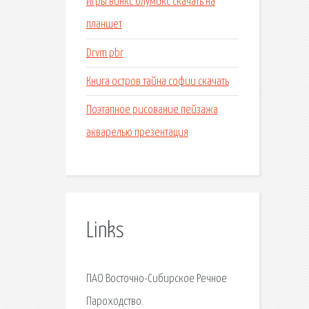
Игры винкс блумикс скачать на
планшет
Drvm pbr
Книга остров тайна софии скачать
Поэтапное рисование пейзажа
акварелью презентация
Links
ПАО Восточно-Сибирское Речное
Пароходство.