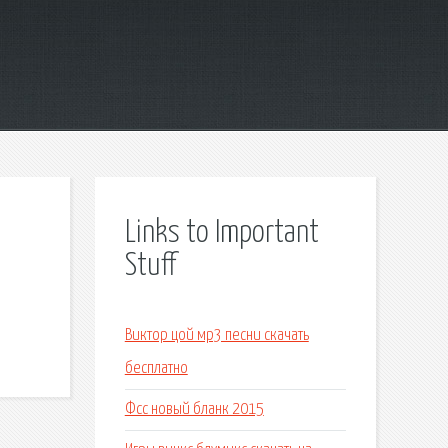
Links to Important
Stuff
а
Виктор цой мр3 песни скачать
бесплатно
Фсс новый бланк 2015