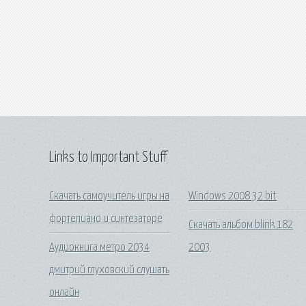
Links to Important Stuff
Скачать самоучитель игры на
Windows 2008 32 bit
фортепиано и синтезаторе
Скачать альбом blink 182
Аудиокнига метро 2034
2003
дмитрий глуховский слушать
онлайн