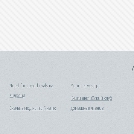
A
Need for speed rivals на
Moon harvest pc
андроид
Книги английский клуб
Скачать мод на гта 5 на пк
домашнее чтение